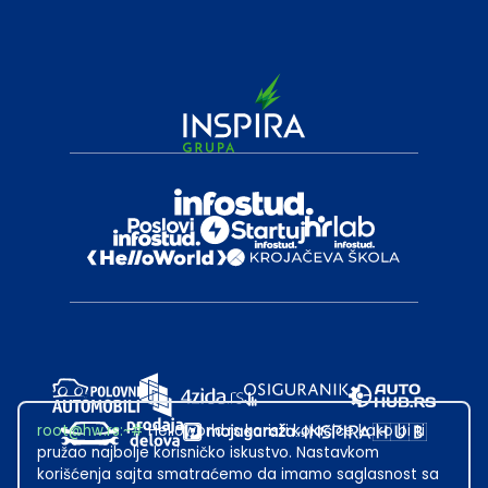
root@hw.rs
:~#
Helloworld.rs koristi kolačiće kako bi ti
pružao najbolje korisničko iskustvo. Nastavkom
korišćenja sajta smatraćemo da imamo saglasnost sa