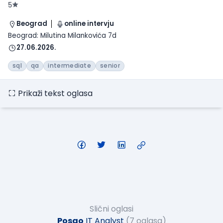
5
Beograd
online intervju
Beograd: Milutina Milankovića 7d
27.06.2026.
sql
qa
intermediate
senior
Prikaži tekst oglasa
Slični oglasi
Posao
IT Analyst
(7 oglasa)