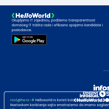
Okupljamo IT zajednicu, podižemo transparentnost
domaćeg IT tržišta rada i efikasno spajamo kandidate i
poslodavce.
root@hw.rs
:~#
Helloworld.rs koristi kolačiće kako bi ti pružao
Nastavkom korišćenja sajta smatraćemo da imamo saglasno