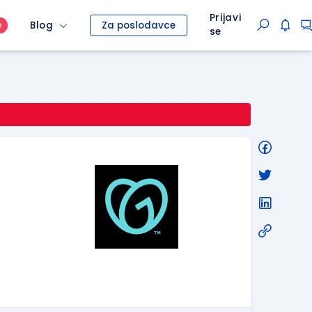
Prijavi
Blog
Za poslodavce
O
se