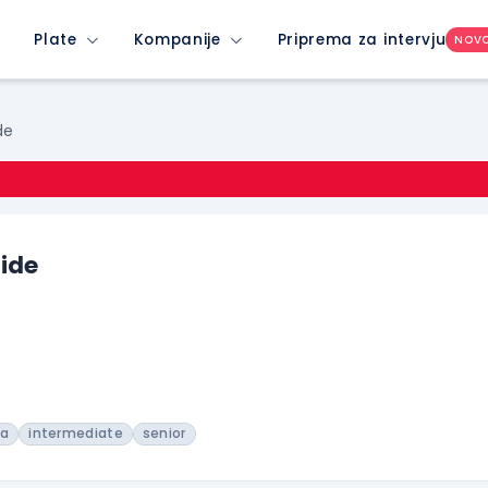
Plate
Kompanije
Priprema za intervju
NOV
de
ide
la
intermediate
senior