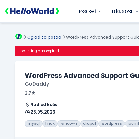
Poslovi
Iskustva
Oglasi za posao
WordPress Advanced Support Gui
Job listing has expired
WordPress Advanced Support Gu
GoDaddy
2.7
Rad od kuće
23.05.2026.
mysql
linux
windows
drupal
wordpress
joom