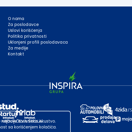
O nama
Za poslodavce
Uslovi korišćenja
Politika privatnosti
Uklonjeni profili poslodavaca
Za medije
Kontakt
 najbolje korisničko iskustvo.
st sa korišćenjem kolačića.