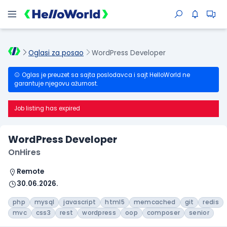
Oglasi za posao
WordPress Developer
Oglas je preuzet sa sajta poslodavca i sajt HelloWorld ne
garantuje njegovu ažurnost.
Job listing has expired
WordPress Developer
OnHires
Remote
30.06.2026.
php
mysql
javascript
html5
memcached
git
redis
mvc
css3
rest
wordpress
oop
composer
senior