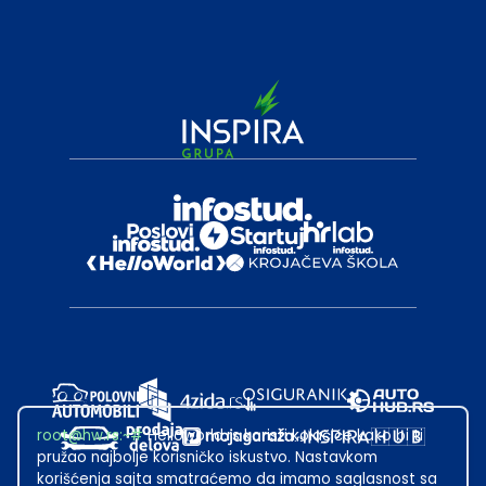
root@hw.rs
:~#
Helloworld.rs koristi kolačiće kako bi ti
pružao najbolje korisničko iskustvo. Nastavkom
korišćenja sajta smatraćemo da imamo saglasnost sa