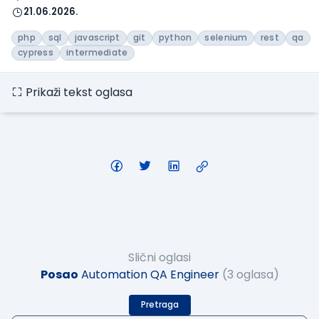
21.06.2026.
php
sql
javascript
git
python
selenium
rest
qa
cypress
intermediate
Prikaži tekst oglasa
Slični oglasi
Posao
Automation QA Engineer
(3 oglasa)
Pretraga