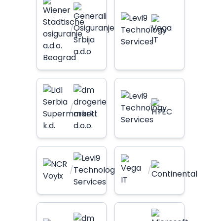
/
/
/
/
/
/