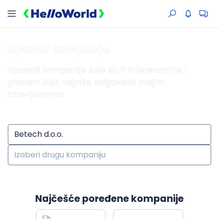
Uporedi kompanije
Uporedi kompanije koje su ti interesantne i
proceni koja najviše odgovara tvojim
kriterijumima
Najčešće poređene kompanije