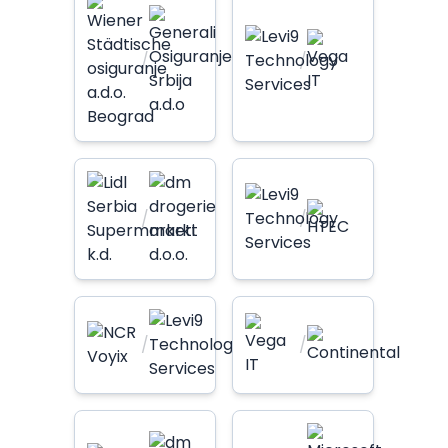
/
/
/
/
/
/