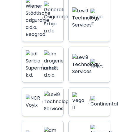
/
/
/
/
/
/