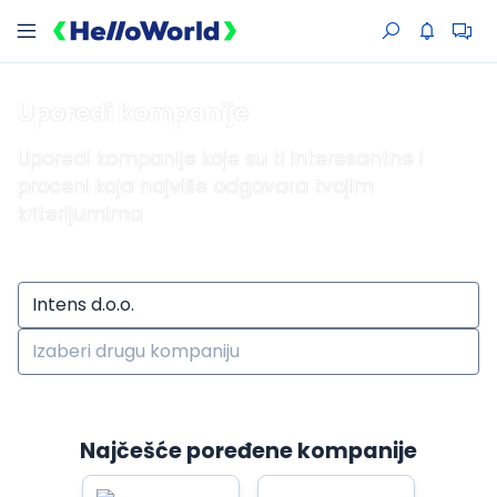
Uporedi kompanije
Uporedi kompanije koje su ti interesantne i
proceni koja najviše odgovara tvojim
kriterijumima
Najčešće poređene kompanije