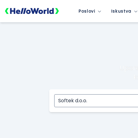
Poslovi
Iskustva
Upore
k