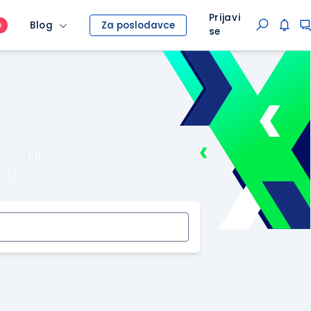
Prijavi
Blog
Za poslodavce
O
se
roceni
ma