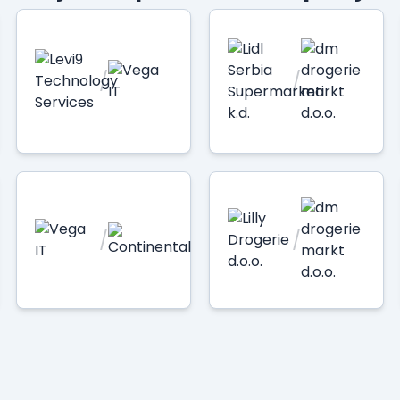
/
/
/
/