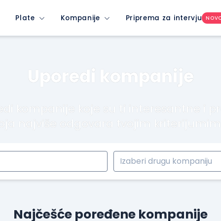
Plate
Kompanije
Priprema za intervju
NOV
Uporedi kompanije
di kompanije koje su ti interesantne i p
oja najviše odgovara tvojim kriterijumi
Najčešće poređene kompanije