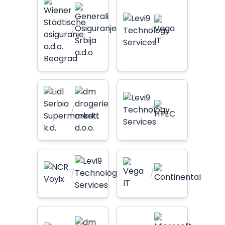
/
/
/
/
/
/