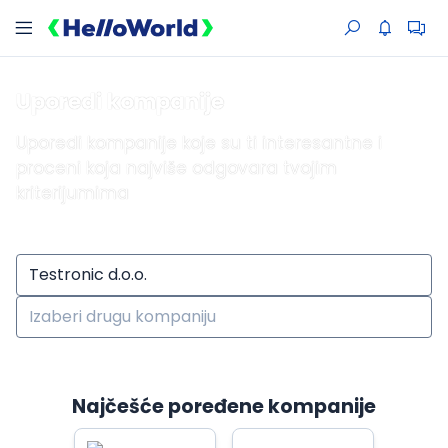
Uporedi kompanije
Uporedi kompanije koje su ti interesantne i
proceni koja najviše odgovara tvojim
kriterijumima
Najčešće poređene kompanije