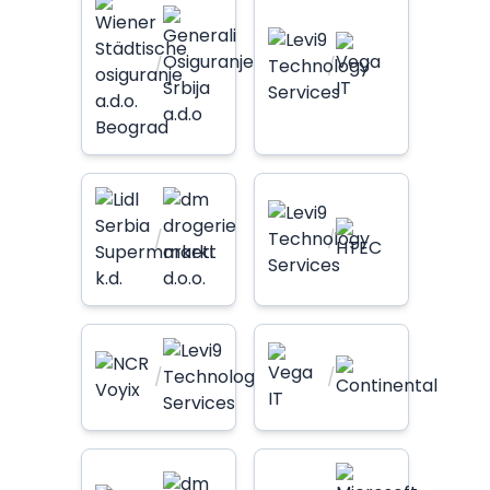
/
/
/
/
/
/