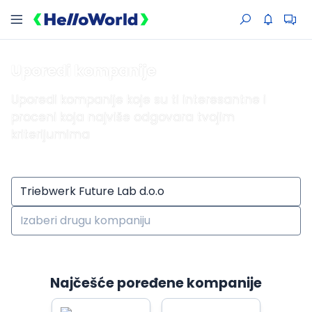
Uporedi kompanije
Uporedi kompanije koje su ti interesantne i
proceni koja najviše odgovara tvojim
kriterijumima
Najčešće poređene kompanije