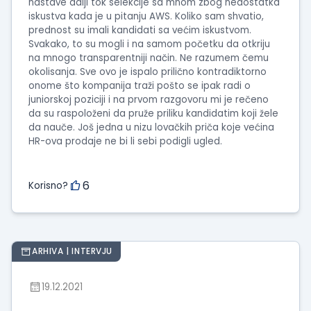
nastave dalji tok selekcije sa mnom zbog nedostatka
iskustva kada je u pitanju AWS. Koliko sam shvatio,
prednost su imali kandidati sa većim iskustvom.
Svakako, to su mogli i na samom početku da otkriju
na mnogo transparentniji način. Ne razumem čemu
okolisanja. Sve ovo je ispalo prilično kontradiktorno
onome što kompanija traži pošto se ipak radi o
juniorskoj poziciji i na prvom razgovoru mi je rečeno
da su raspoloženi da pruže priliku kandidatim koji žele
da nauče. Još jedna u nizu lovačkih priča koje većina
HR-ova prodaje ne bi li sebi podigli ugled.
6
Korisno?
ARHIVA | INTERVJU
19.12.2021