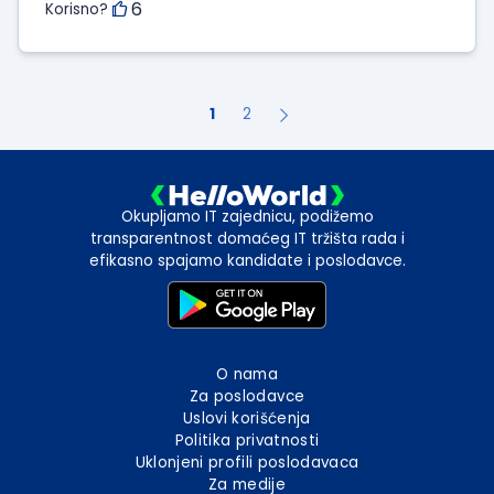
6
Korisno?
1
2
Okupljamo IT zajednicu, podižemo
transparentnost domaćeg IT tržišta rada i
efikasno spajamo kandidate i poslodavce.
O nama
Za poslodavce
Uslovi korišćenja
Politika privatnosti
Uklonjeni profili poslodavaca
Za medije