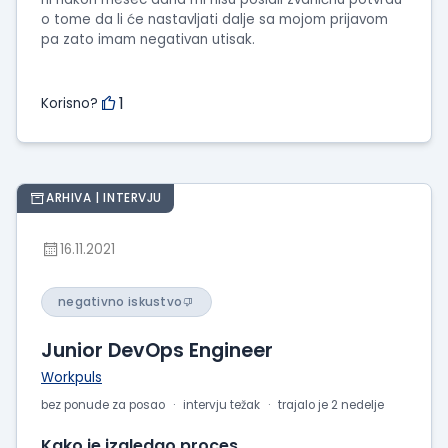
o tome da li će nastavljati dalje sa mojom prijavom
pa zato imam negativan utisak.
1
Korisno?
ARHIVA | INTERVJU
16.11.2021
negativno iskustvo
Junior DevOps Engineer
Workpuls
bez ponude za posao
intervju težak
trajalo je 2 nedelje
Kako je izgledao proces