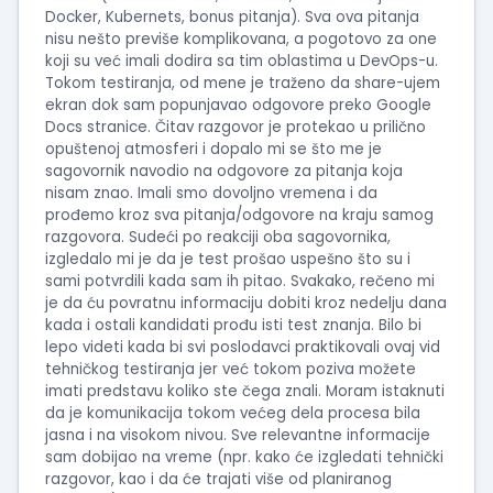
Docker, Kubernets, bonus pitanja). Sva ova pitanja
nisu nešto previše komplikovana, a pogotovo za one
koji su već imali dodira sa tim oblastima u DevOps-u.
Tokom testiranja, od mene je traženo da share-ujem
ekran dok sam popunjavao odgovore preko Google
Docs stranice. Čitav razgovor je protekao u prilično
opuštenoj atmosferi i dopalo mi se što me je
sagovornik navodio na odgovore za pitanja koja
nisam znao. Imali smo dovoljno vremena i da
prođemo kroz sva pitanja/odgovore na kraju samog
razgovora. Sudeći po reakciji oba sagovornika,
izgledalo mi je da je test prošao uspešno što su i
sami potvrdili kada sam ih pitao. Svakako, rečeno mi
je da ću povratnu informaciju dobiti kroz nedelju dana
kada i ostali kandidati prođu isti test znanja. Bilo bi
lepo videti kada bi svi poslodavci praktikovali ovaj vid
tehničkog testiranja jer već tokom poziva možete
imati predstavu koliko ste čega znali. Moram istaknuti
da je komunikacija tokom većeg dela procesa bila
jasna i na visokom nivou. Sve relevantne informacije
sam dobijao na vreme (npr. kako će izgledati tehnički
razgovor, kao i da će trajati više od planiranog