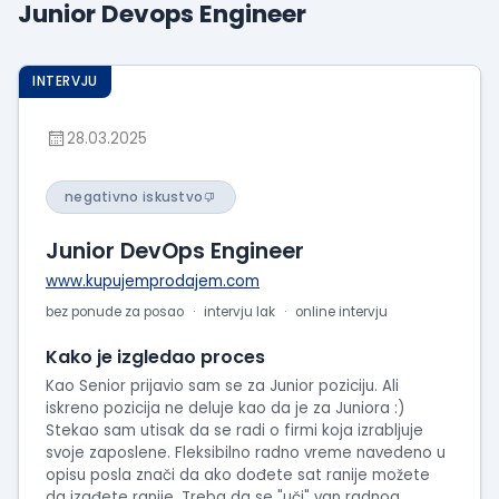
Junior Devops Engineer
Prikaži
iskustva
o
INTERVJU
radu
Prikaži
28.03.2025
utiske
sa
negativno iskustvo
intervjua
Junior DevOps Engineer
www.kupujemprodajem.com
bez ponude za posao
intervju lak
online intervju
Kako je izgledao proces
Kao Senior prijavio sam se za Junior poziciju. Ali
iskreno pozicija ne deluje kao da je za Juniora :)
Stekao sam utisak da se radi o firmi koja izrabljuje
svoje zaposlene. Fleksibilno radno vreme navedeno u
opisu posla znači da ako dođete sat ranije možete
da izađete ranije. Treba da se "uči" van radnog