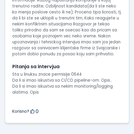
informacije: Razlog napustanja kompanije u kojoj
trenutno radite; Ozbiljnost kandidata(da li ste neko
ko menja poslove cesto ili ne); Procena tipa licnosti, tj.
da li bi ste se uklopili u trenutni tim; Kako reagujete u
nekim konfliktnim situacijama Razgovor je tekao
toliko prirodno da sam se osecao kao da pricam sa
osobama koje poznajem vec neko vreme. Nakon
upoznavanja i tehnickog intervjua imao sam jos jedan
razgovor sa osnivacem klijentske firme iz Svajcarske i
potom dobio ponudu za posao koju sam prihvatio.
Pitanja sa intervjua
Sta u linuksu znace permisije 0644
Da li si imao iskustva sa CI/CD pipeline-om. Opis..
Da li si imao iskustva sa nekim monitoring/logging
alatima. Opis
0
Korisno?