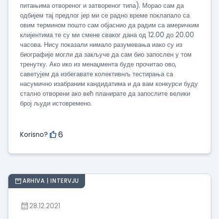
питањима отвореног и затвореног типа). Морао сам да
одбијем тај предлог јер ми се радно време поклапало са
овим термином пошто сам објаснио да радим са америчким
клијентима те су ми смене сваког дана од 12.00 до 20.00
часова. Нису показали нимало разумевања иако су из
биографије могли да закључе да сам био запослен у том
тренутку. Ако ико из менаџмента буде прочитао ово,
саветујем да избегавате колективнљ тестирања са
насумично изабраним кандидатима и да вам конкурси буду
стално отворени ако већ планирате да запослите велики
број људи истовремено.
6
Korisno?
ARHIVA | INTERVJU
28.12.2021