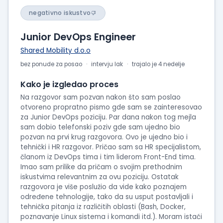
negativno iskustvo
Junior DevOps Engineer
Shared Mobility d.o.o
bez ponude za posao
intervju lak
trajalo je 4 nedelje
Kako je izgledao proces
Na razgovor sam pozvan nakon što sam poslao
otvoreno propratno pismo gde sam se zainteresovao
za Junior DevOps poziciju. Par dana nakon tog mejla
sam dobio telefonski poziv gde sam ujedno bio
pozvan na prvi krug razgovora. Ovo je ujedno bio i
tehnički i HR razgovor. Pričao sam sa HR specijalistom,
članom iz DevOps tima i tim liderom Front-End tima.
Imao sam prilike da pričam o svojim prethodnim
iskustvima relevantnim za ovu poziciju. Ostatak
razgovora je više poslužio da vide kako poznajem
određene tehnologije, tako da su usput postavljali i
tehnička pitanja iz različitih oblasti (Bash, Docker,
poznavanje Linux sistema i komandi itd.). Moram istaći