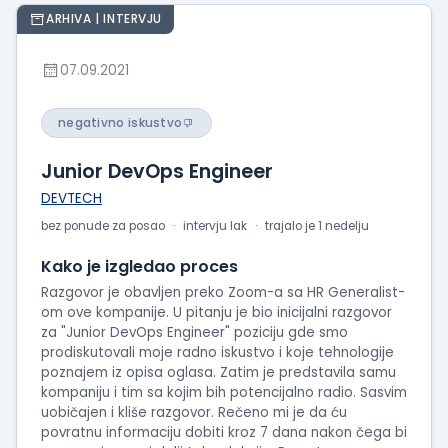
ARHIVA | INTERVJU
07.09.2021
negativno iskustvo
Junior DevOps Engineer
DEVTECH
bez ponude za posao
intervju lak
trajalo je 1 nedelju
Kako je izgledao proces
Razgovor je obavljen preko Zoom-a sa HR Generalist-
om ove kompanije. U pitanju je bio inicijalni razgovor
za "Junior DevOps Engineer" poziciju gde smo
prodiskutovali moje radno iskustvo i koje tehnologije
poznajem iz opisa oglasa. Zatim je predstavila samu
kompaniju i tim sa kojim bih potencijalno radio. Sasvim
uobičajen i kliše razgovor. Rečeno mi je da ću
povratnu informaciju dobiti kroz 7 dana nakon čega bi