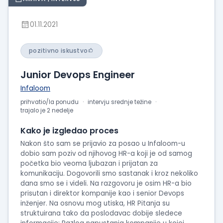
01.11.2021
pozitivno iskustvo
Junior Devops Engineer
Infaloom
prihvatio/la ponudu
intervju srednje težine
trajalo je 2 nedelje
Kako je izgledao proces
Nakon što sam se prijavio za posao u Infaloom-u
dobio sam poziv od njihovog HR-a koji je od samog
početka bio veoma ljubazan i prijatan za
komunikaciju. Dogovorili smo sastanak i kroz nekoliko
dana smo se i videli. Na razgovoru je osim HR-a bio
prisutan i direktor kompanije kao i senior Devops
inženjer. Na osnovu mog utiska, HR Pitanja su
struktuirana tako da poslodavac dobije sledece