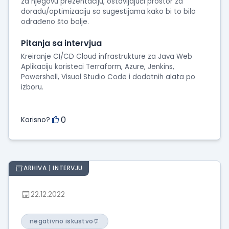
za njegovu prezentaciju, ostavljajuči prostor za
doradu/optimizaciju sa sugestijama kako bi to bilo
odrađeno što bolje.
Pitanja sa intervjua
Kreiranje CI/CD Cloud infrastrukture za Java Web
Aplikaciju koristeci Terraform, Azure, Jenkins,
Powershell, Visual Studio Code i dodatnih alata po
izboru.
0
Korisno?
ARHIVA | INTERVJU
22.12.2022
negativno iskustvo