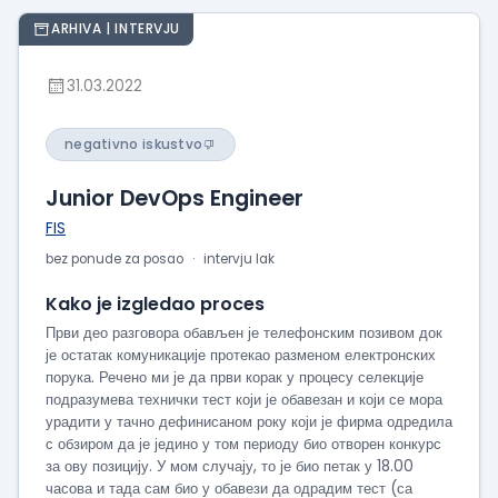
ARHIVA | INTERVJU
31.03.2022
negativno iskustvo
Junior DevOps Engineer
FIS
bez ponude za posao
intervju lak
Kako je izgledao proces
Први део разговора обављен је телефонским позивом док
је остатак комуникације протекао разменом електронских
порука. Речено ми је да први корак у процесу селекције
подразумева технички тест који је обавезан и који се мора
урадити у тачно дефинисаном року који је фирма одредила
с обзиром да је једино у том периоду био отворен конкурс
за ову позицију. У мом случају, то је био петак у 18.00
часова и тада сам био у обавези да одрадим тест (са