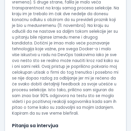
vremena). S druge strane, falila je malo veća
transparentnost na kraju samog procesa selekcije. Na
kraju im je trebalo im čak dve nedelje da donesu
konačnu odluku s obzirom da su prevideli praznik koji
je bio u međuvremenu (11. novembra). Na kraju su
odlučili da ne nastave sa daljim tokom selekcije jer su
u pitanju bile nijanse između mene i drugog
kandidata. Dotični je imao malo veće poznavanje
tehnologija koje važne, pre svega Docker-a i malo
više iskustva u radu na DevOps taskovima iako je sve
ovo nešto što se realno može naučiti kroz rad kako su
i oni sami rekli. Ovaj pristup je poprilično pokvario moj
celokupan utisak o firmi do tog trenutka i posebno mi
se nije dopao razlog za odbijanje jer mi je rečeno da
će svako dobiti detaljniji feedback za svoje učešće u
procesu selekcije. Isto tako, prilično sam siguran da
sam znao bar 90% odgovora na testu što se moglo
videti i po pozitivnoj reakciji sagovornika kada sam ih
pitao o tome kako su zadovoljni sa mojim izdanjem.
Kapiram da su sve vreme blefirali.
Pitanja sa intervjua