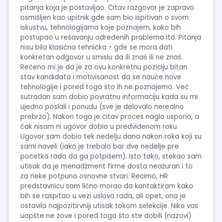
pitanja koja je postavljao. Čitav razgovor je zapravo
osmišljen kao upitnik gde sam bio ispitivan o svom
iskustvu, tehnologijama koje poznajem, kako bih
postupao u rešavanju određenih problema itd. Pitanja
nisu bila klasična tehnička - gde se mora dati
konkretan odgovor u smislu da ili znaš ili ne znaš.
Rečeno mi je da je za ovu konkretnu poziciju bitan
stav kandidata i motivisanost da se nauče nove
tehnologije i pored toga što ih ne poznajemo. Već
sutradan sam dobio povratnu informaciju kada su mi
ujedno poslali i ponudu (sve je delovalo nerealno
prebrzo). Nakon toga je čitav proces naglo usporio, a
čak nisam ni ugovor dobio u predviđenom roku.
Ugovor sam dobio tek nedelju dana nakon roka koji su
sami naveli (iako je trebalo bar dve nedelje pre
početka rada da ga potpišem). Isto tako, stekao sam
utisak da je menadžment firme dosta neažuran i to
za neke potpuno osnovne stvari. Recimo, HR
predstavnicu sam lično morao da kontaktiram kako
bih se raspitao u vezi uslova rada, ali opet, ona je
ostavila najpozitirvniji utisak tokom selekcije. Niko vas
uopšte ne zove i pored toga što ste dobili (nazovi)