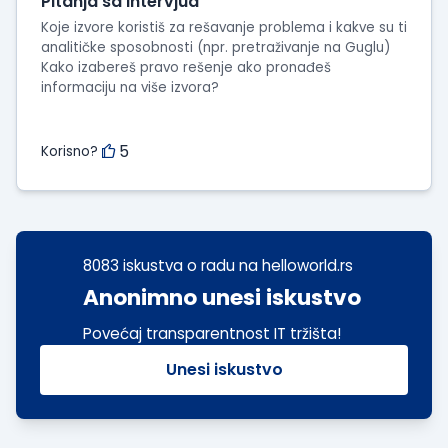
Pitanja sa intervjua
Koje izvore koristiš za rešavanje problema i kakve su ti
analitičke sposobnosti (npr. pretraživanje na Guglu)
Kako izabereš pravo rešenje ako pronađeš
informaciju na više izvora?
5
Korisno?
8083 iskustva o radu na helloworld.rs
Anonimno unesi iskustvo
Povećaj transparentnost IT tržišta!
Unesi iskustvo