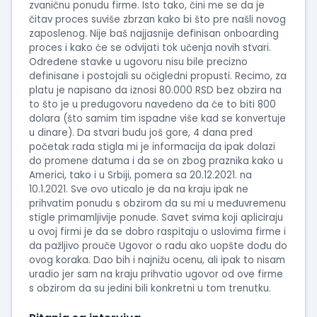
zvaničnu ponudu firme. Isto tako, čini me se da je
čitav proces suviše zbrzan kako bi što pre našli novog
zaposlenog. Nije baš najjasnije definisan onboarding
proces i kako će se odvijati tok učenja novih stvari.
Određene stavke u ugovoru nisu bile precizno
definisane i postojali su očigledni propusti. Recimo, za
platu je napisano da iznosi 80.000 RSD bez obzira na
to što je u predugovoru navedeno da će to biti 800
dolara (što samim tim ispadne više kad se konvertuje
u dinare). Da stvari budu još gore, 4 dana pred
početak rada stigla mi je informacija da ipak dolazi
do promene datuma i da se on zbog praznika kako u
Americi, tako i u Srbiji, pomera sa 20.12.2021. na
10.1.2021. Sve ovo uticalo je da na kraju ipak ne
prihvatim ponudu s obzirom da su mi u međuvremenu
stigle primamljivije ponude. Savet svima koji apliciraju
u ovoj firmi je da se dobro raspitaju o uslovima firme i
da pažljivo prouče Ugovor o radu ako uopšte dođu do
ovog koraka. Dao bih i najnižu ocenu, ali ipak to nisam
uradio jer sam na kraju prihvatio ugovor od ove firme
s obzirom da su jedini bili konkretni u tom trenutku.