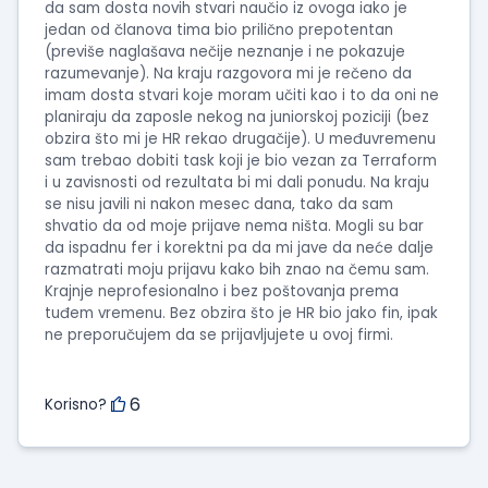
da sam dosta novih stvari naučio iz ovoga iako je
jedan od članova tima bio prilično prepotentan
(previše naglašava nečije neznanje i ne pokazuje
razumevanje). Na kraju razgovora mi je rečeno da
imam dosta stvari koje moram učiti kao i to da oni ne
planiraju da zaposle nekog na juniorskoj poziciji (bez
obzira što mi je HR rekao drugačije). U međuvremenu
sam trebao dobiti task koji je bio vezan za Terraform
i u zavisnosti od rezultata bi mi dali ponudu. Na kraju
se nisu javili ni nakon mesec dana, tako da sam
shvatio da od moje prijave nema ništa. Mogli su bar
da ispadnu fer i korektni pa da mi jave da neće dalje
razmatrati moju prijavu kako bih znao na čemu sam.
Krajnje neprofesionalno i bez poštovanja prema
tuđem vremenu. Bez obzira što je HR bio jako fin, ipak
ne preporučujem da se prijavljujete u ovoj firmi.
6
Korisno?