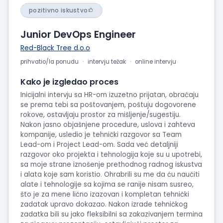
pozitivno iskustvo
Junior DevOps Engineer
Red-Black Tree d.o.o
prihvatio/la ponudu
intervju težak
online intervju
Kako je izgledao proces
Inicijalni intervju sa HR-om izuzetno prijatan, obraćaju
se prema tebi sa poštovanjem, poštuju dogovorene
rokove, ostavljaju prostor za mišljenje/sugestiju.
Nakon jasno objašnjene procedure, uslova i zahteva
kompanije, usledio je tehnički razgovor sa Team
Lead-om i Project Lead-om. Sada već detaljniji
razgovor oko projekta i tehnologija koje su u upotrebi,
sa moje strane iznošenje prethodnog radnog iskustva
i alata koje sam koristio. Ohrabrili su me da ću naučiti
alate i tehnologije sa kojima se ranije nisam susreo,
što je za mene lično izazovan i kompletan tehnički
zadatak upravo dokazao. Nakon izrade tehničkog
zadatka bili su jako fleksibilni sa zakazivanjem termina