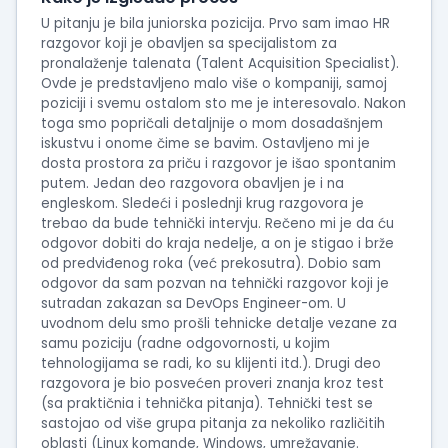
U pitanju je bila juniorska pozicija. Prvo sam imao HR
razgovor koji je obavljen sa specijalistom za
pronalaženje talenata (Talent Acquisition Specialist).
Ovde je predstavljeno malo više o kompaniji, samoj
poziciji i svemu ostalom sto me je interesovalo. Nakon
toga smo popričali detaljnije o mom dosadašnjem
iskustvu i onome čime se bavim. Ostavljeno mi je
dosta prostora za priču i razgovor je išao spontanim
putem. Jedan deo razgovora obavljen je i na
engleskom. Sledeći i poslednji krug razgovora je
trebao da bude tehnički intervju. Rečeno mi je da ću
odgovor dobiti do kraja nedelje, a on je stigao i brže
od predviđenog roka (već prekosutra). Dobio sam
odgovor da sam pozvan na tehnički razgovor koji je
sutradan zakazan sa DevOps Engineer-om. U
uvodnom delu smo prošli tehnicke detalje vezane za
samu poziciju (radne odgovornosti, u kojim
tehnologijama se radi, ko su klijenti itd.). Drugi deo
razgovora je bio posvećen proveri znanja kroz test
(sa praktičnia i tehnička pitanja). Tehnički test se
sastojao od više grupa pitanja za nekoliko različitih
oblasti (Linux komande, Windows, umrežavanje.