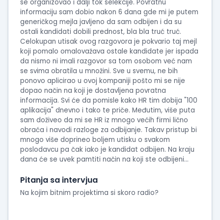
se organizovao i dalji tok selekcije. Povratnu
informaciju sam dobio nakon 6 dana gde mi je putem
generičkog mejla javljeno da sam odbijen i da su
ostali kandidati dobili prednost, bla bla truć truć.
Celokupan utisak ovog razgovora je pokvario taj mejl
koji pomalo omalovažava ostale kandidate jer ispada
da nismo ni imali razgovor sa tom osobom već nam
se svima obratila u množini. Sve u svemu, ne bih
ponovo aplicirao u ovoj kompaniji pošto mi se nije
dopao način na koji je dostavljena povratna
informacija. Svi će da pomisle kako HR tim dobija "100
aplikacija" dnevno i tako te priče. Međutim, više puta
sam doživeo da mi se HR iz mnogo većih firmi lično
obraća i navodi razloge za odbijanje. Takav pristup bi
mnogo više doprineo boljem utisku o svakom
poslodavcu pa čak iako je kandidat odbijen. Na kraju
dana će se uvek pamtiti način na koji ste odbijeni...
Pitanja sa intervjua
Na kojim bitnim projektima si skoro radio?