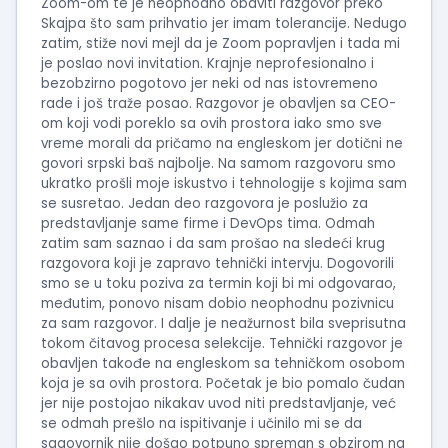
Zoom-om te je neophodno obaviti razgovor preko
Skajpa što sam prihvatio jer imam tolerancije. Nedugo
zatim, stiže novi mejl da je Zoom popravljen i tada mi
je poslao novi invitation. Krajnje neprofesionalno i
bezobzirno pogotovo jer neki od nas istovremeno
rade i još traže posao. Razgovor je obavljen sa CEO-
om koji vodi poreklo sa ovih prostora iako smo sve
vreme morali da pričamo na engleskom jer dotični ne
govori srpski baš najbolje. Na samom razgovoru smo
ukratko prošli moje iskustvo i tehnologije s kojima sam
se susretao. Jedan deo razgovora je poslužio za
predstavljanje same firme i DevOps tima. Odmah
zatim sam saznao i da sam prošao na sledeći krug
razgovora koji je zapravo tehnički intervju. Dogovorili
smo se u toku poziva za termin koji bi mi odgovarao,
međutim, ponovo nisam dobio neophodnu pozivnicu
za sam razgovor. I dalje je neažurnost bila sveprisutna
tokom čitavog procesa selekcije. Tehnički razgovor je
obavljen takođe na engleskom sa tehničkom osobom
koja je sa ovih prostora. Početak je bio pomalo čudan
jer nije postojao nikakav uvod niti predstavljanje, već
se odmah prešlo na ispitivanje i učinilo mi se da
sagovornik nije došao potpuno spreman s obzirom na