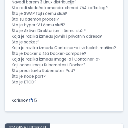
Navedi barem 3 Linux distribucije?
Šta radi sledeća komanda: chmod 754 kafka.log?
Šta je SWAP fajl i čemu služi?
Šta su daemon procesi?
Šta je Hyper-V i čemu služi?
Šta je Aktivni Direktorijum i čemu služi?
Koja je razlika između javnih i privatnih adresa?
Šta je socket?
Koja je razlika između Container-a i virtualnih mašina?
Šta je Docker a šta Docker-compose?
Koja je razlika između Image-a i Container-a?
Koji odnos imaju Kubernetes i Docker?
Šta predstavlja Kubernetes Pod?
Šta je node port?
Šta je ETCD?
5
Korisno?
ARHIVA | INTERVJU