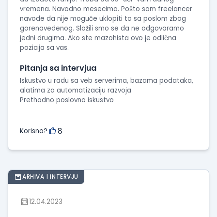
vremena. Navodno mesecima. Pošto sam freelancer
navode da nije moguće uklopiti to sa poslom zbog
gorenavedenog. Složili smo se da ne odgovaramo
jedni drugima. Ako ste mazohista ovo je odlična
pozicija sa vas.
Pitanja sa intervjua
Iskustvo u radu sa veb serverima, bazama podataka,
alatima za automatizaciju razvoja
Prethodno poslovno iskustvo
8
Korisno?
ARHIVA | INTERVJU
12.04.2023