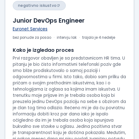
negativno iskustvo
Junior DevOps Engineer
Euronet Services
bez ponude za posao
intervju lak
trajalo je 4 nedelje
Kako je izgledao proces
Prvi razgovor obavljen je sa predstavnicom HR tima. U
pitanju je bio čisto informativni telefonski poziv gde
smo bliže prodiskutovalo o samoj poziciji i
odgovornostima u firmi. Isto tako, dobio sam prilku da
pričam o svojim prethodnim iskustvima, kao i o
tehnologijama iz oglasa sa kojima imam iskustva. U
trenutku moje prijave im je trebala osoba koja bi
preuzela jedinu DevOps poziciju na sebe s obzirom da
je član tog tima odlazio. Rečeno mi je da ću povratnu
informaciju dobiti kroz par dana iako je ispalo
očigledno da im je trebala osoba koja ispunjava
bukvalno sve stavke u oglasu. Jedina pozitivna stvar
je transparentnost koju je dotična pokazala. Međutim,
ni nakon mesec dana mi nisu poslali zvaničnu potvrdu