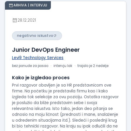
ARHIVA | INTERVJU
28.12.2021
negativno iskustvo
Junior DevOps Engineer
Levi9 Technology Services
bez ponude za posao
intervju lak
trajalo je 2 nedelje
Kako je izgledao proces
Prvi razgovor obavljen je sa HR predstavnicom ove
firme. Na početku je predstavila firmu kao i kako
izgleda tok selekcije za ovu poziciju. Ostatka razgovor
je poslužio da bliže predstavim sebe i svoja
relevantna iskustva. Isto tako, jedan deo pitanja se
odnosio na moju ličnost (prednosti i mane, snalaženje
u određenim situacijama itd.). Sledeći i poslednji krug
bi bio tehnički razgovor. Na kraju su ipak odlučili da ne