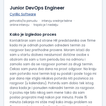
Junior DevOps Engineer
Cyrillic Software
prihvatio/la ponudu
intervju srednje težine
online intervju
trajalo je 1 nedelju
Kako je izgledao proces
Kontaktiran sam od strane HR predstavnika ove firme
kada mi je odmah ponuđen određeni termin za
razgovor bez prethodne provere. Moram istaći da
sam u startu doživeo neažurnost dotične osobe s
obzirom da sam u tom periodu bio na odmoru i
zamolio sam da se razgovor pomeri za drugi termin.
Čekao sam puna dva dana na prost odgovor. Na kraju
sam potvrdio novi termin koji su poslali i posle toga mi
par dana nije stigla nikakva potvrda niti pozivnica za
razgovor (u kalendaru). Potvrdu sam dobio tek istog
dana kada je i ponuđen naknadni termin za razgovor.
U pozivu nije bilo nikog sem mene tako da sam
poslao propratni mejl nakon par minuta. Posle 15
minuta čekanja mi stiže mejl kako imaju problem sa