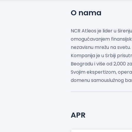
O nama
NCR Atleos je lider u šire
omogućavanjem finansijski
nezavisnu mrežu na svetu.
Kompanija je u Srbiji pris
Beogradu i više od 2,000 za
Svojim ekspertizom, operat
domenu samouslužnog ban
APR