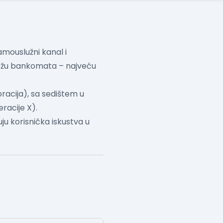
amouslužni kanal i
režu bankomata – najveću
racija), sa sedištem u
racije X).
ju korisnička iskustva u