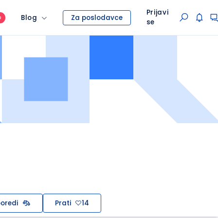
Prijavi
Blog
Za poslodavce
O
se
oredi
Prati
14