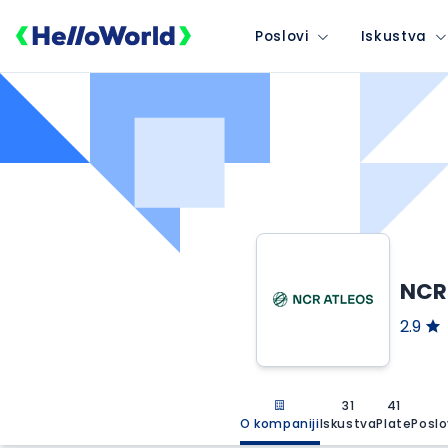
Poslovi
Iskustva
NCR
2.9
31
41
O kompaniji
Iskustva
Plate
Poslo