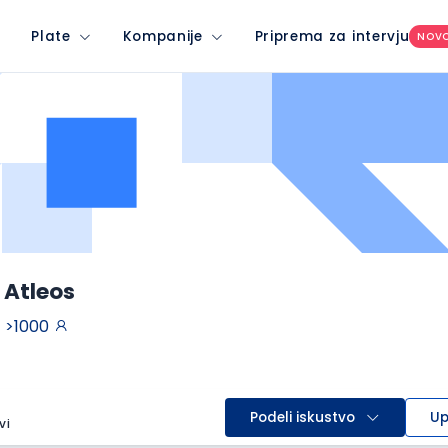
Plate
Kompanije
Priprema za intervju
NOV
 Atleos
>1000
Podeli iskustvo
Up
vi