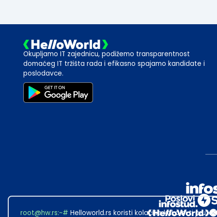
Okupljamo IT zajednicu, podižemo transparentnost
domaćeg IT tržišta rada i efikasno spajamo kandidate i
poslodavce.
root@hw.rs
:~#
Helloworld.rs koristi kolačiće kako bi ti pružao