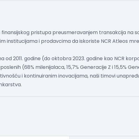
nju finansijskog pristupa preusmeravanjem transakcija na s
m institucijama i prodavcima da iskoriste NCR Atleos m
utna od 2011. godine (do oktobra 2023. godine kao NCR korpo
poslenih (68% milenijalaca, 15,7% Generacije Z i 15,5% Gene
ivnošću i kontinuiranim inovacijama, naši timovi unapređu
karstva.