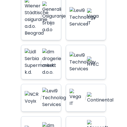
/
/
/
/
/
/