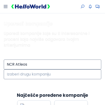
Uporedi kompanije
Uporedi kompanije koje su ti interesantne i
proceni koja najviše odgovara tvojim
kriterijumima
Najčešće poređene kompanije