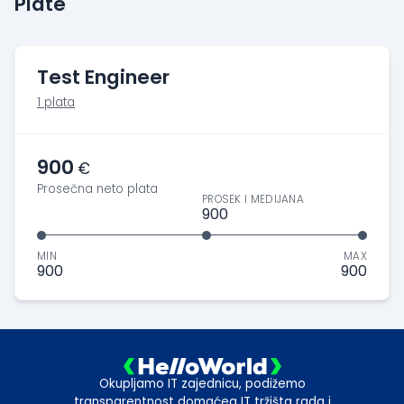
Plate
Test Engineer
1 plata
900
€
Prosečna neto plata
PROSEK I MEDIJANA
900
MIN
MAX
900
900
Okupljamo IT zajednicu, podižemo
transparentnost domaćeg IT tržišta rada i