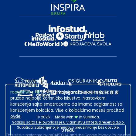
root@hw.rs
:~#
Helloworld.rs koristi kolačiće kako bi ti
pružao najbolje korisničko iskustvo. Nastavkom
korišćenja sajta smatraćemo da imamo saglasnost sa
korišćenjem kolačića. Više o kolačićima možeš pročitati
ovde
.
2026
·
Made with
in Subotica.
Sadržaj sajta Helloworld.rs je u vlasništvu Infostud rešenja d.o.o.
Subotica. Zabranjeno je njegovo preuzimanje bez dozvole.
U redu
This site is protected by reCAPTCHA and the Google
Privacy Policy
and