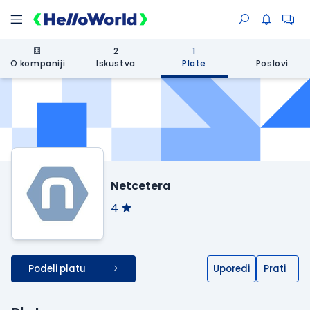
2
1
O kompaniji
Iskustva
Plate
Poslovi
Netcetera
4
Podeli platu
Uporedi
Prati