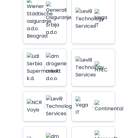
/
/
/
/
/
/