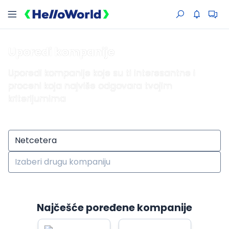
Uporedi kompanije
Uporedi kompanije koje su ti interesantne i
proceni koja najviše odgovara tvojim
kriterijumima
Najčešće poređene kompanije