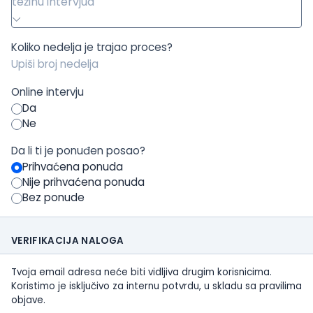
težinu intervjua
Koliko nedelja je trajao proces?
Online intervju
Da
Ne
Da li ti je ponuđen posao?
Prihvaćena ponuda
Nije prihvaćena ponuda
Bez ponude
VERIFIKACIJA NALOGA
Tvoja email adresa neće biti vidljiva drugim korisnicima.
Koristimo je isključivo za internu potvrdu, u skladu sa pravilima
objave.