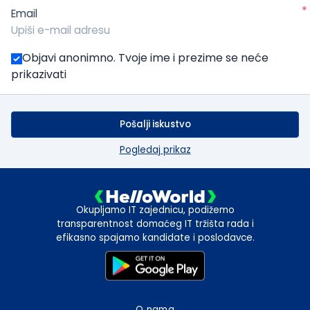
*
Email
Objavi anonimno. Tvoje ime i prezime se neće
prikazivati
Pošalji iskustvo
Pogledaj prikaz
Okupljamo IT zajednicu, podižemo
transparentnost domaćeg IT tržišta rada i
efikasno spajamo kandidate i poslodavce.
O nama