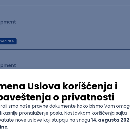
lopment
mediate
lopment
Senior
erability Management & Endpoint Security