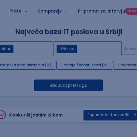
Plate
Kompanije
Priprema za intervju
NOV
Najveća baza IT poslova u Srbiji
oid
Užice
stemska administracija [0]
Prodaja / konsultanti [0]
Programir
Sačuvaj pretragu
Konkuriši jednim klikom
Popuni infostud profill