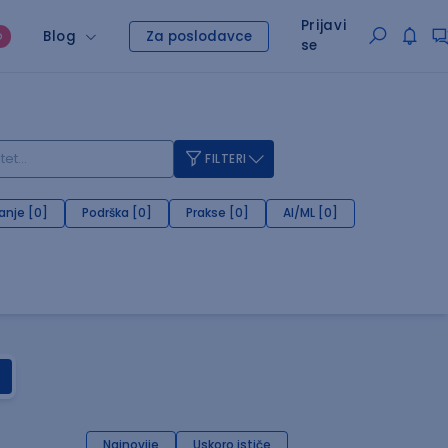
Prijavi
Blog
Za poslodavce
O
se
FILTERI
anje [0]
Podrška [0]
Prakse [0]
AI/ML [0]
Najnovije
Uskoro ističe