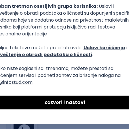
T
Dart
Swift
Kotlin
Firebase
Flutter
Intermediate
plata)
QLite
HTTP
Agile
Kotlin
Intermediate
Senior