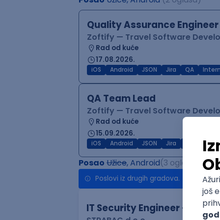
Quality Assurance Engineer
Zoftify — Travel Software Deve
Rad od kuće
17.08.2026.
iOS
Android
JSON
Jira
QA
Inter
QA Team Lead
Zoftify — Travel Software Deve
Rad od kuće
15.09.2026.
iOS
Android
JSON
Jira
QA
Agile
Posao
Užice
, Android
(3 oglasa)
Poslovi iz drugih gradova.
IT Security Engineer – Vuln