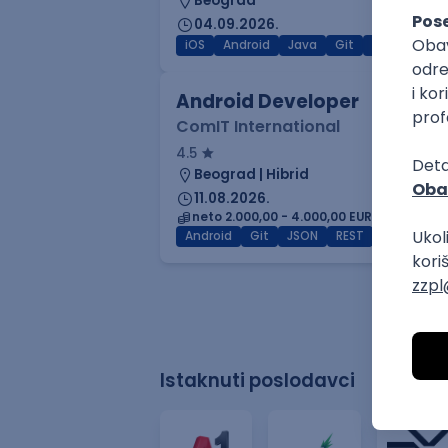
Beograd
04.09.2026.
iOS
Android
Java
Git
JSON
RES
Android Developer
ComIT International
4.5
Beograd | Hibrid
11.08.2026.
neto 2.000,00 - 4.000,00 EUR (mesečna 
Android
Git
JSON
REST
MVVM
S
Istaknuti poslodavci