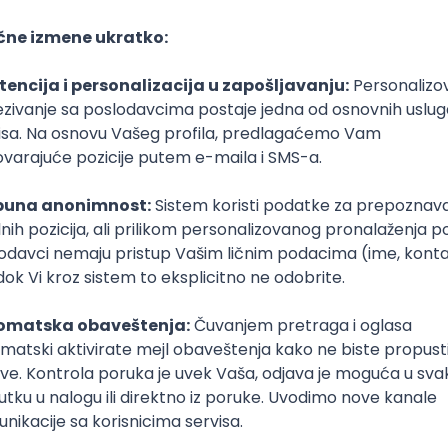
are
R
macOS
Intermediate
poslovi svakog dana
boxu
DAVAC
GRAD
SENIORITET
NAČIN RADA