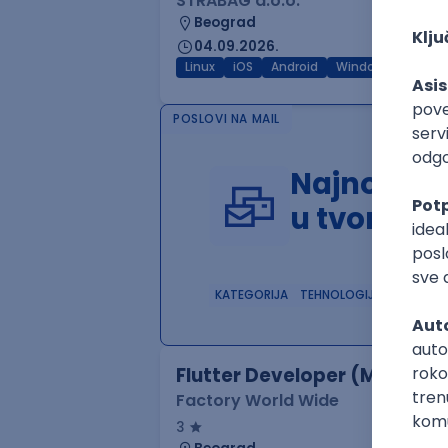
STRABAG d.o.o.
Beograd
04.09.2026.
Linux
iOS
Android
Windows
Hardw
POSLOVI NA MAIL
Najnoviji 
u tvom in
KATEGORIJA
TEHNOLOGIJA
POSLO
Flutter Developer (Medior)
Factory World Wide
3