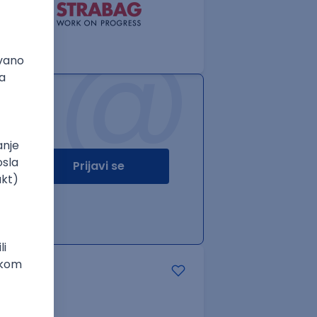
@
Prijavi se