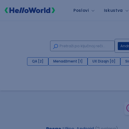
Poslovi
Iskustva
Andr
QA [2]
Menadžment [1]
UX Dizajn [0]
Si
Posao
Užice, Android
(2 oglasa)