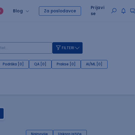
Prijavi
Blog
Za poslodavce
O
se
FILTERI
Podrška [0]
QA [0]
Prakse [0]
AI/ML [0]
Najnovije
Uskoro ističe