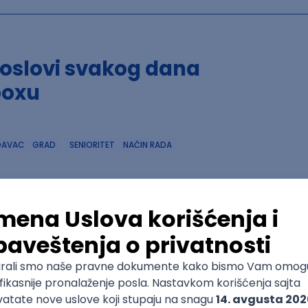
poslovi svakog dana
boxu
DAVAC
GRAD
SENIORITET
NAČIN RADA
Trenutno nema oglasa po traženim kriterijumima pretrage
Pogledaj slične oglase ili izmeni kriterijume pretrage
OGLASI PO KRITERIJUMU Angular
 (Java, Angular)