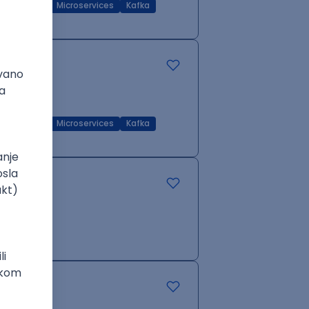
Q
RDBMS
Microservices
Kafka
Q
RDBMS
Microservices
Kafka