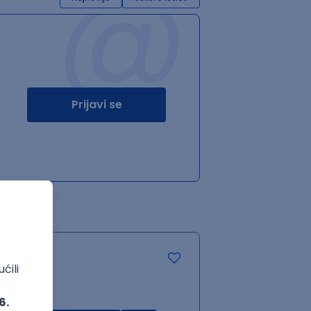
@
Prijavi se
.