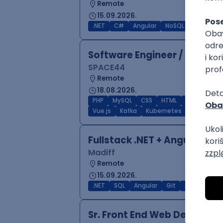
Remote
15.09.2026.
.NET
C#
Angular
NoSQL
AWS
D
Software Engineer / Develo
SPACE44
Remote
18.08.2026.
PHP
MySQL
CSS
HTML
Node.js
A
Vue.js
Kafka
Kubernetes
Senior
Fullstack .NET + Angular De
Madiff
Remote
15.09.2026.
.NET
SQL
Angular
Git
Agile
REST
Sr. Front End Web Develope