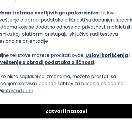
evOps
OOP
Cloud
Kubernetes
.NET Core
Senior
per
ngular
Java
Python
AWS
SQL Server
Docker
PostgreSQL
A
veloper
ful
Intermediate
Senior
r