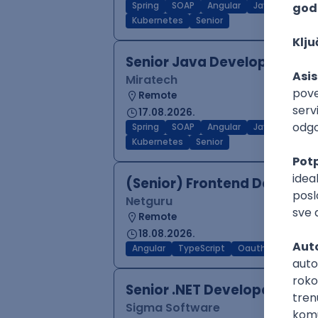
Spring
SOAP
Angular
Java
Maven
Kubernetes
Senior
Senior Java Developer
Miratech
Remote
17.08.2026.
Spring
SOAP
Angular
Java
Maven
Kubernetes
Senior
(Senior) Frontend Develope
Netguru
Remote
18.08.2026.
Angular
TypeScript
Oauth
Webpac
Senior .NET Developer
Sigma Software