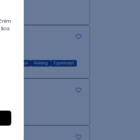
zure
DevOps
Golang
TypeScript