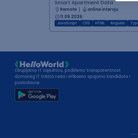
Smart Apartment Data
Remote
online intervju
11.09.2026.
JavaScript
CSS
HTML
Angular
Typ
Okupljamo IT zajednicu, podižemo transparentnost
domaćeg IT tržišta rada i efikasno spajamo kandidate i
poslodavce.