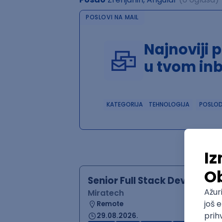
POSLOVI NA MAIL
Najnoviji 
u tvom in
KATEGORIJA
TEHNOLOGIJA
POSLO
Senior Full Stack Developer
Miratech
Remote
29.08.2026.