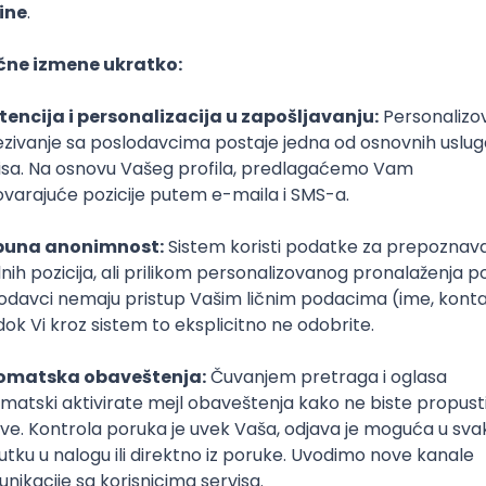
Hibernate
Docker
PostgreSQL
Jira
DevOps
REST
ActiveM
Hibernate
Docker
PostgreSQL
Jira
DevOps
REST
ActiveM
r - Angular
k
Senior