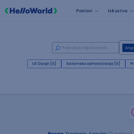
Poslovi
Iskustva
Angu
UX Dizajn [0]
Sistemska administracija [0]
P
Posao
Zrenjanin, Angular
(0 oglasa)