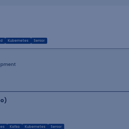
ud
Kubernetes
Senior
lopment
Go)
ces
Kafka
Kubernetes
Senior