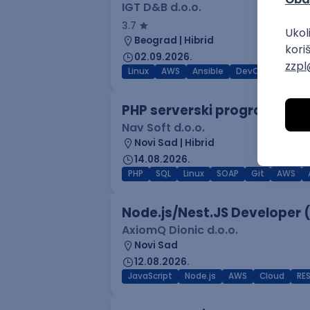
IGT D&B d.o.o.
3.7
Beograd | Hibrid
02.09.2026.
Linux
AWS
Ansible
DevOps
Kuber
PHP serverski programer
Nav Soft d.o.o.
Novi Sad | Hibrid
14.08.2026.
PHP
SQL
Linux
SOAP
Git
AWS
Node.js/Nest.JS Developer 
AxiomQ Dionic d.o.o.
Novi Sad
12.08.2026.
JavaScript
Node.js
AWS
Cloud
RES