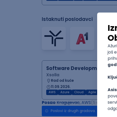
Istaknuti poslodavci
Software Development Dire
Xsolla
Rad od kuće
11.09.2026.
AWS
Azure
Cloud
Agile
Microserv
Posao
Kragujevac
, AWS
(5 oglasa)
Poslovi iz drugih gradova.