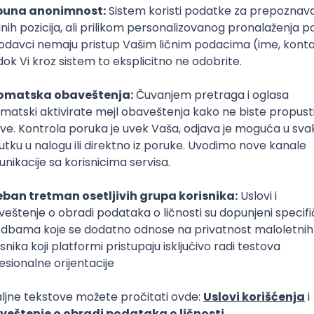
i pouzdanost sistema (DevOps)
Intermediate
poslovi svakog dana
boxu
DAVAC
GRAD
SENIORITET
NAČIN RADA