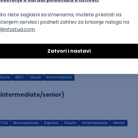
netes
Intermediate
Senior
Azure
REST
Cloud
Intermediate
(intermediate/senior)
Tful
Microservices
Express
Oauth
Intermediate
Senior