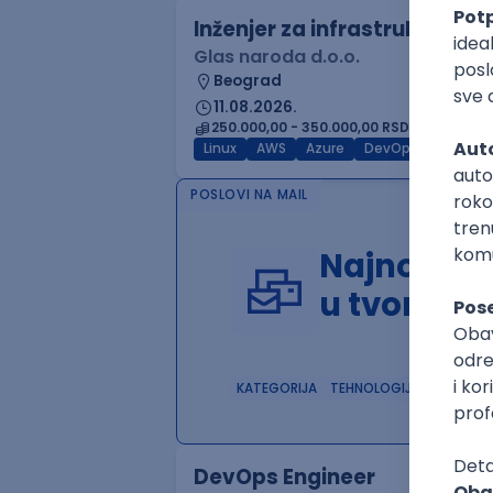
Inženjer za infrastrukturu 
Glas naroda d.o.o.
Beograd
11.08.2026.
250.000,00 - 350.000,00 RSD (net)
Linux
AWS
Azure
DevOps
Cloud
POSLOVI NA MAIL
Najnoviji 
u tvom in
KATEGORIJA
TEHNOLOGIJA
POSLO
DevOps Engineer