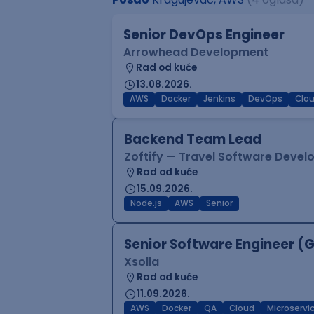
Senior DevOps Engineer
Arrowhead Development
Rad od kuće
13.08.2026.
AWS
Docker
Jenkins
DevOps
Clo
Backend Team Lead
Zoftify — Travel Software Deve
Rad od kuće
15.09.2026.
Node.js
AWS
Senior
Senior Software Engineer (
Xsolla
Rad od kuće
11.09.2026.
AWS
Docker
QA
Cloud
Microservi