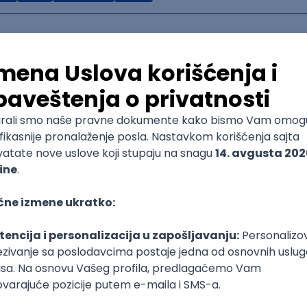
ctor
ices
Senior