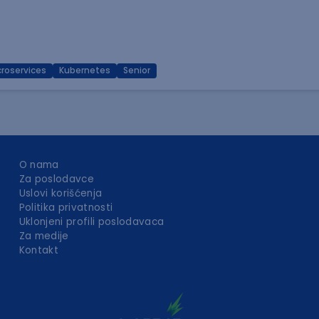
croservices
Kubernetes
Senior
O nama
Za poslodavce
Uslovi korišćenja
Politika privatnosti
Uklonjeni profili poslodavaca
Za medije
Kontakt