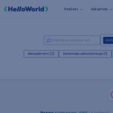
Poslovi
Iskustva
AWS
Menadžment [2]
Sistemska administracija [1]
Posao
Kragujevac, AWS
(4 oglasa)