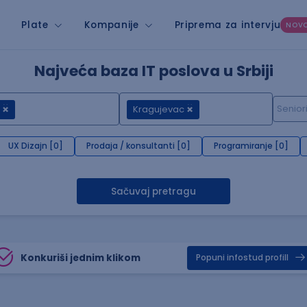
Plate
Kompanije
Priprema za intervju
NOV
Najveća baza IT poslova u Srbiji
Kragujevac
UX Dizajn [0]
Prodaja / konsultanti [0]
Programiranje [0]
Sačuvaj pretragu
Konkuriši jednim klikom
Popuni infostud profill