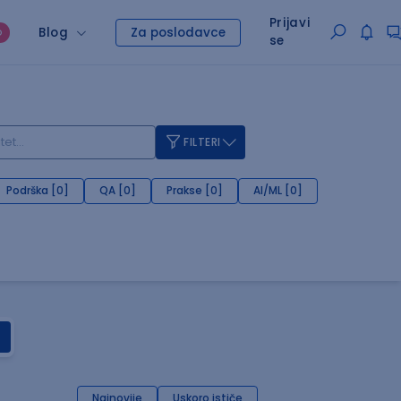
Prijavi
Blog
Za poslodavce
O
se
FILTERI
Podrška [0]
QA [0]
Prakse [0]
AI/ML [0]
Najnovije
Uskoro ističe