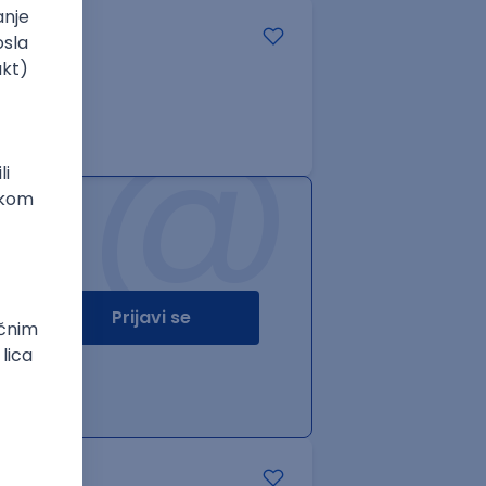
@
Prijavi se