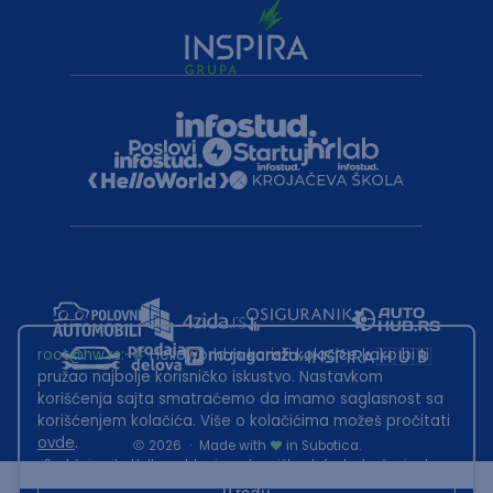
root@hw.rs
:~#
Helloworld.rs koristi kolačiće kako bi ti
pružao najbolje korisničko iskustvo. Nastavkom
korišćenja sajta smatraćemo da imamo saglasnost sa
korišćenjem kolačića. Više o kolačićima možeš pročitati
ovde
.
2026
·
Made with
in Subotica.
Sadržaj sajta Helloworld.rs je u vlasništvu Infostud rešenja d.o.o.
Subotica. Zabranjeno je njegovo preuzimanje bez dozvole.