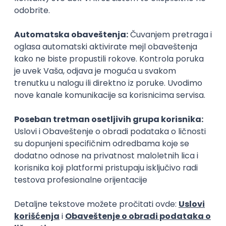
Prijavi se
DevOps Engineer
IGT D&B d.o.o.
3.7
Beograd | Hibrid
02.09.2026.
Linux
AWS
Ansible
DevOps
Kubernetes
Intermediate
Senior
PHP serverski programer
Nav Soft d.o.o.
Novi Sad | Hibrid
14.08.2026.
PHP
SQL
Linux
SOAP
Git
AWS
Azure
REST
Cloud
Intermediate
Node.js/Nest.JS Developer