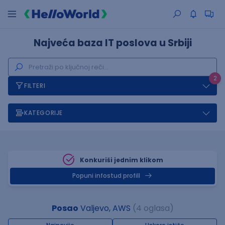
Najveća baza IT poslova u Srbiji
2
FILTERI
KATEGORIJE
Konkuriši jednim klikom
Popuni infostud profill
Posao
Valjevo, AWS
(4 oglasa)