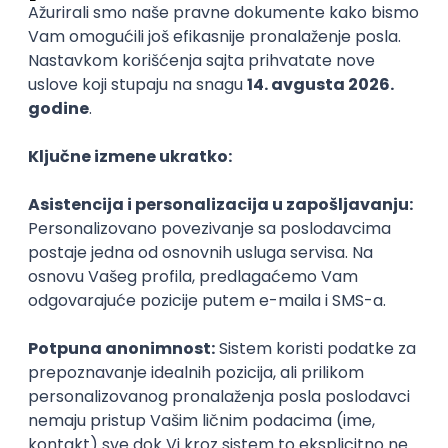
Inženjer za infrastrukturu i
pouzdanost sistema (DevOps)
Glas naroda d.o.o.
Beograd
11.08.2026.
250.000,00 - 350.000,00 RSD (net)
@
Linux
AWS
Azure
DevOps
Cloud
Intermediate
POSLOVI NA MAIL
KATEGORIJA
TEHNOLOGIJA
POSLODAVAC
GRAD
SENIORITET
NAČIN RADA
Najnoviji poslovi svakog dana u tvom
inboxu