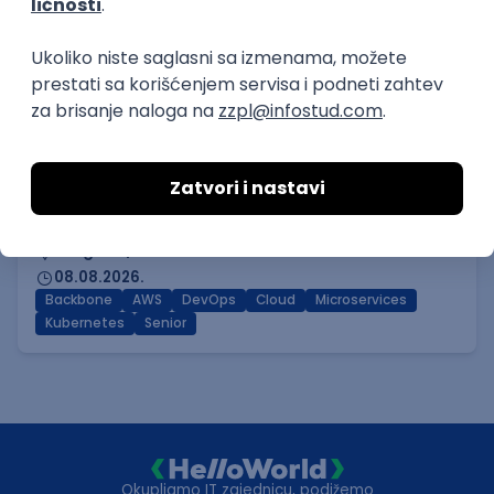
(intermediate/senior)
AxiomQ Dionic d.o.o.
Novi Sad
12.08.2026.
JavaScript
Node.js
AWS
Cloud
RESTful
Microservices
Express
Oauth
Intermediate
Senior
DevOps Engineer
Pollard Digital Solutions
Beograd | Hibrid
08.08.2026.
Backbone
AWS
DevOps
Cloud
Microservices
Kubernetes
Senior
Okupljamo IT zajednicu, podižemo