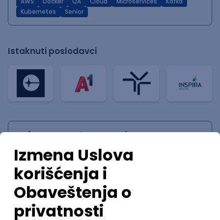
AWS
Docker
QA
Cloud
Microservices
Kafka
Kubernetes
Senior
Istaknuti poslodavci
Software Development Director
Xsolla
Rad od kuće
11.09.2026.
AWS
Azure
Cloud
Agile
Microservices
Senior
Posao
Valjevo
, AWS
(5 oglasa)
Poslovi iz drugih gradova.