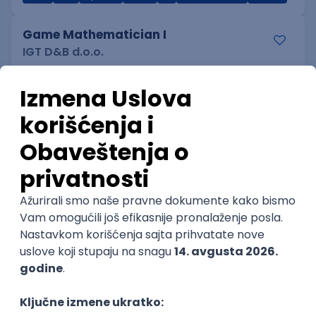
Game Mathematician I
IGT D&B d.o.o.
3.7
Beograd
06.09.2026.
C#
C++
Java
Python
C
Intermediate
Technical Artist III
IGT D&B d.o.o.
3.7
Beograd
06.09.2026.
C#
JavaScript
C++
Java
Lua
Maya
Intermediate
Istaknuti poslodavci