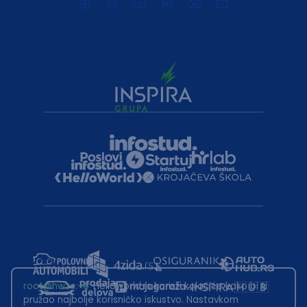
root@hw.rs
:~#
Helloworld.rs koristi kolačiće kako bi ti
pružao najbolje korisničko iskustvo. Nastavkom