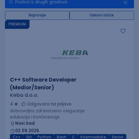
Poslovi iz drugih gradova.
Najnovije
Uskoro ističe
PREMIUM
C++ Software Developer
(Medior/Senior)
Keba d.o.o.
4
Odgovara na prijave
dobrovoljno zdravstveno osiguranje
edukacija i konferencije
Novi Sad
02.09.2026.
C++
Git
Python
Bash
C
Intermediate
Senior