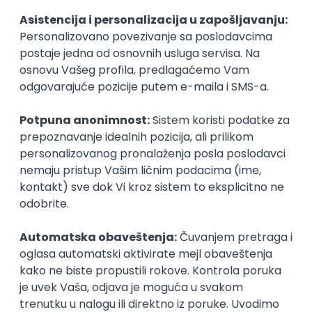
@
POSLOVI NA MAIL
KATEGORIJA
TEHNOLOGIJA
POSLODAVAC
GRAD
SENIORITET
NAČIN RADA
Najnoviji poslovi svakog dana u tvom
inboxu
Prijavi se