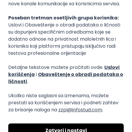
KONKURIŠI MEĐU PRVIMA
Technical Artist III
IGT D&B d.o.o.
3.7
Beograd
21.08.2026.
C#
JavaScript
C++
Java
2D
3D
Intermediate
Senior
Embedded Software Engineer
Tajfun HIL d.o.o.
Novi Sad
30.08.2026.
Linux
C++
Git
Svn
Python
C
SoC
Embedded
FPGA
Matlab
Intermediate
1
2