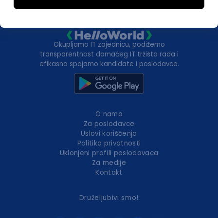
Okupljamo IT zajednicu, podižemo
transparentnost domaćeg IT tržišta rada i
efikasno spajamo kandidate i poslodavce.
O nama
Za poslodavce
Uslovi korišćenja
Politika privatnosti
Uklonjeni profili poslodavaca
Za medije
Kontakt
Druželjubivi smo!