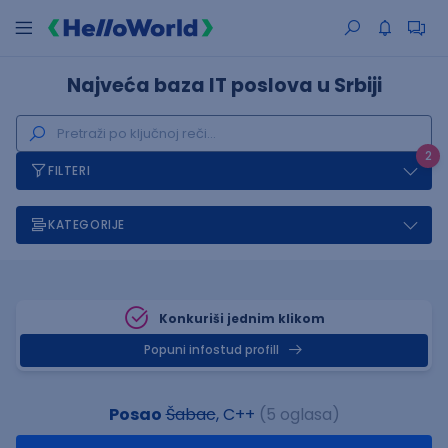
Najveća baza IT poslova u Srbiji
2
FILTERI
KATEGORIJE
Konkuriši jednim klikom
Popuni infostud profill
Posao
Šabac
, C++
(5 oglasa)