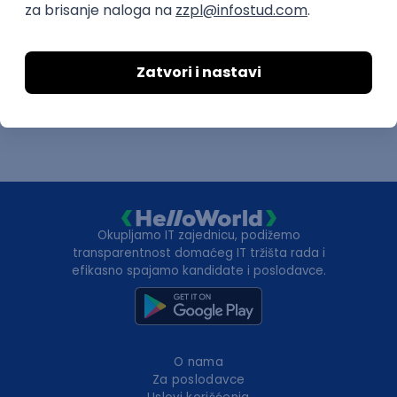
Istaknuti poslodavci
Okupljamo IT zajednicu, podižemo
transparentnost domaćeg IT tržišta rada i
efikasno spajamo kandidate i poslodavce.
O nama
Za poslodavce