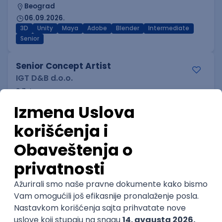
Beograd
06.09.2026.
3D
Unity
Maya
Adobe
Blender
Intermediate
Senior
Senior Concept Artist
IGT D&B d.o.o.
3.7
Beograd | Hibrid
27.08.2026.
@
2D
Unity
Maya
Adobe
Senior
POSLOVI NA MAIL
KATEGORIJA
TEHNOLOGIJA
POSLODAVAC
GRAD
SENIORITET
NAČIN RADA