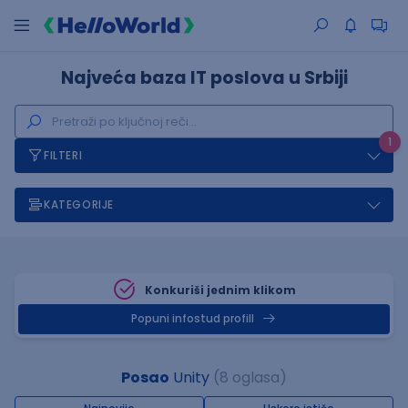
Najveća baza IT poslova u Srbiji
1
FILTERI
KATEGORIJE
Konkuriši jednim klikom
Popuni infostud profill
Posao
Unity
(8 oglasa)