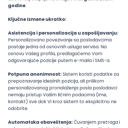
Najnoviji poslovi svakog dana u tvom
inboxu
Prijavi se
Game Developer
Tria d.o.o.
Beograd | Hibrid
12.08.2026.
JavaScript
HTML5
Git
WebGL
CSS3
Canvas
Unity
Intermediate
Senior Motion Designer
IGT D&B d.o.o.
3.7
Beograd | Hibrid
27.08.2026.
2D
3D
Unity
Maya
Senior