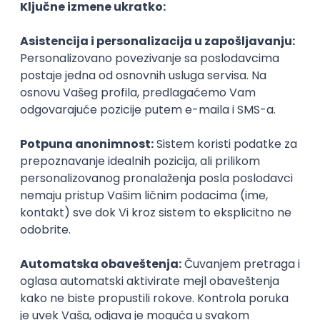
Istaknuti poslodavci
@
POSLOVI NA MAIL
KATEGORIJA
TEHNOLOGIJA
POSLODAVAC
GRAD
SENIORITET
NAČIN RADA
Najnoviji poslovi svakog dana u tvom
inboxu