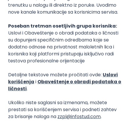
Prijavi se
KONKURIŠI MEĐU PRVIMA
Technical Artist III
IGT D&B d.o.o.
3.7
Beograd
21.08.2026.
C#
JavaScript
C++
Java
2D
3D
Intermediate
Senior
Embedded Software Engineer
Tajfun HIL d.o.o.
Novi Sad
30.08.2026.
Linux
C++
Git
Svn
Python
C
SoC
Embedded
FPGA
Matlab
Intermediate