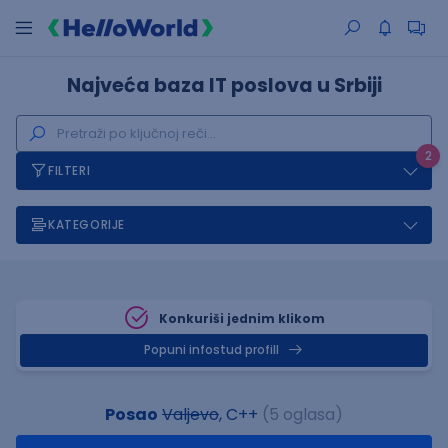
Najveća baza IT poslova u Srbiji
2
FILTERI
KATEGORIJE
Konkuriši jednim klikom
Popuni infostud profill
Posao
Valjevo
, C++
(5 oglasa)