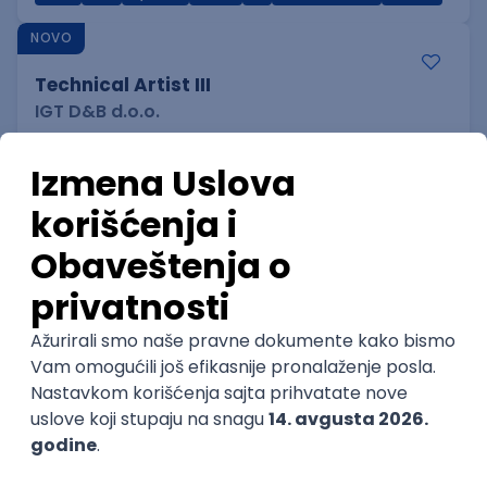
NOVO
Technical Artist III
IGT D&B d.o.o.
3.7
Beograd
06.09.2026.
C#
JavaScript
C++
Java
Lua
Maya
Intermediate
NOVO
Game Mathematician I
IGT D&B d.o.o.
3.7
Beograd
06.09.2026.
C#
C++
Java
Python
C
Intermediate