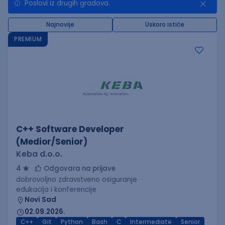
Poslovi iz drugih gradova.
Najnovije
Uskoro ističe
PREMIUM
C++ Software Developer
(Medior/Senior)
Keba d.o.o.
4
Odgovara na prijave
dobrovoljno zdravstveno osiguranje
edukacija i konferencije
Novi Sad
02.09.2026.
C++
Git
Python
Bash
C
Intermediate
Senior