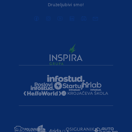
Druželjubivi smo!