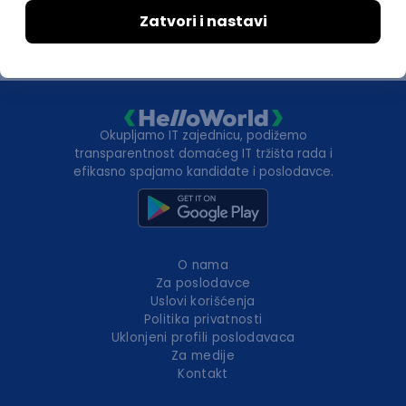
1
2
Okupljamo IT zajednicu, podižemo
transparentnost domaćeg IT tržišta rada i
efikasno spajamo kandidate i poslodavce.
O nama
Za poslodavce
Uslovi korišćenja
Politika privatnosti
Uklonjeni profili poslodavaca
Za medije
Kontakt