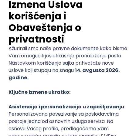
@
Najnovije
Uskoro ističe
POSLOVI NA MAIL
KATEGORIJA
TEHNOLOGIJA
POSLODAVAC
GRAD
SENIORITET
NAČIN RADA
Najnoviji poslovi svakog dana u tvom
inboxu
Prijavi se
Trenutno nema oglasa po traženim kriterijumima
pretrage.
Pogledaj slične oglase ili izmeni kriterijume pretrage
OGLASI PO KRITERIJUMU Chef
DevOps Engineer