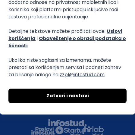
Za poslodavce
Uslovi korišćenja
Politika privatnosti
Uklonjeni profili poslodavaca
Za medije
Kontakt
Druželjubivi smo!