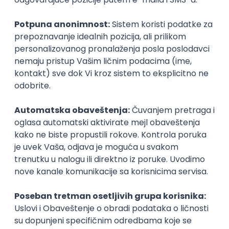
Finductive Ltd
Beograd
online intervju
20.08.2026.
190.000,00 - 200.000,00 RSD (net)
Oglas dostupan i osobama sa invaliditetom
JavaScript
Java
Python
Chef
Azure
DevOps
SCRUM
Cloud
Agile
Intermediate
Okupljamo IT zajednicu, podižemo
transparentnost domaćeg IT tržišta rada i
efikasno spajamo kandidate i poslodavce.
O nama