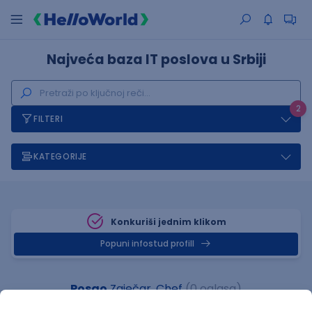
Najveća baza IT poslova u Srbiji
2
FILTERI
KATEGORIJE
Konkuriši jednim klikom
Popuni infostud profill
Posao
Zaječar, Chef
(0 oglasa)