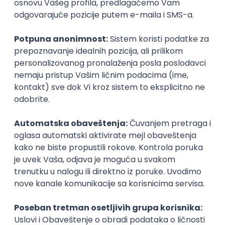
Istaknuti poslodavci
Okupljamo IT zajednicu, podižemo
transparentnost domaćeg IT tržišta rada i
efikasno spajamo kandidate i poslodavce.