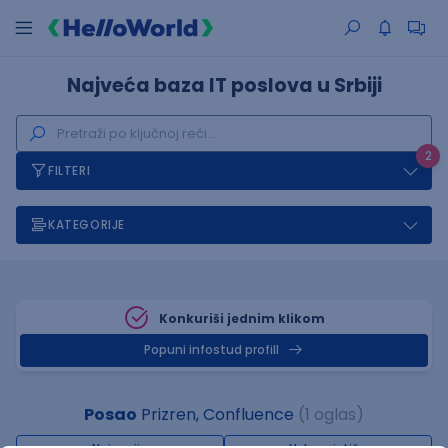
Najveća baza IT poslova u Srbiji
2
FILTERI
KATEGORIJE
Konkuriši jednim klikom
Popuni infostud profill
Posao
Prizren, Confluence
(1 oglas)