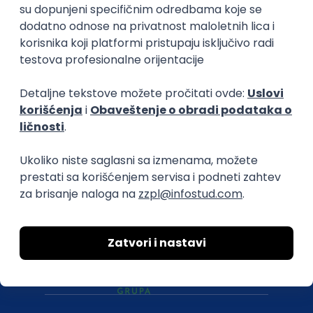
O nama
Za poslodavce
Uslovi korišćenja
Politika privatnosti
Uklonjeni profili poslodavaca
Za medije
Kontakt
Druželjubivi smo!