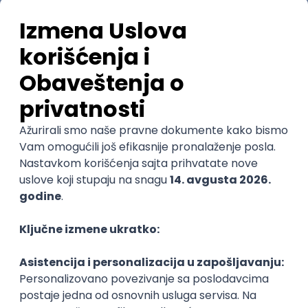
Najnovije
Uskoro ističe
IT System Analyst
Zoftify — Travel Software Development
Rad od kuće
15.09.2026.
@
Jira
Confluence
Agile
Intermediate
POSLOVI NA MAIL
KATEGORIJA
TEHNOLOGIJA
POSLODAVAC
GRAD
SENIORITET
NAČIN RADA
Najnoviji poslovi svakog dana u tvom
inboxu
Prijavi se