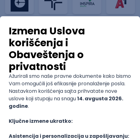
Inženjer za infrastrukturu i
pouzdanost sistema (DevOps)
Glas naroda d.o.o.
Beograd
11.08.2026.
250.000,00 - 350.000,00 RSD (net)
Linux
AWS
Azure
DevOps
Cloud
Intermediate
DevOps Engineer
IGT D&B d.o.o.
3.7
Beograd | Hibrid
02.09.2026.
Linux
AWS
Ansible
DevOps
Kubernetes
Intermediate
Senior