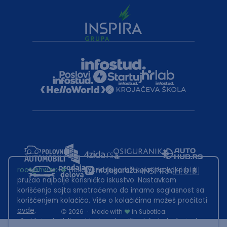
root@hw.rs
:~#
Helloworld.rs koristi kolačiće kako bi ti
pružao najbolje korisničko iskustvo. Nastavkom
korišćenja sajta smatraćemo da imamo saglasnost sa
korišćenjem kolačića. Više o kolačićima možeš pročitati
ovde
.
2026
·
Made with
in Subotica.
Sadržaj sajta Helloworld.rs je u vlasništvu Infostud rešenja d.o.o.