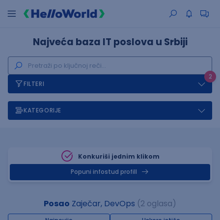
Najveća baza IT poslova u Srbiji
2
FILTERI
KATEGORIJE
Konkuriši jednim klikom
Popuni infostud profill
Posao
Zaječar, DevOps
(2 oglasa)