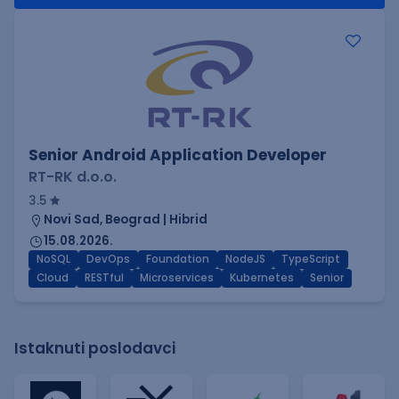
Senior Android Application Developer
RT-RK d.o.o.
3.5
Novi Sad, Beograd | Hibrid
15.08.2026.
NoSQL
DevOps
Foundation
NodeJS
TypeScript
Cloud
RESTful
Microservices
Kubernetes
Senior
Istaknuti poslodavci