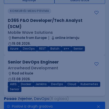
Najnovije
Uskoro ističe
KONKURIŠI MEĐU PRVIMA
D365 F&O Developer/Tech Analyst
(SCM)
Mobile Wave Solutions
Remote from Europe
online intervju
19.08.2026.
Azure
DevOps
REST
Batch
x++
Senior
Senior DevOps Engineer
Arrowhead Development
Rad od kuće
13.08.2026.
AWS
Docker
Jenkins
DevOps
Cloud
Kubernetes
Senior
Posao
Zaječar
, DevOps
(8 oglasa)
Poslovi iz drugih gradova.