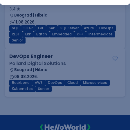
GET - Global Engineering Technologies
3.4
Beograd | Hibrid
11.08.2026.
SQL
SOAP
Git
SAP
SQL Server
Azure
DevOps
REST
ERP
Batch
Embedded
x++
Intermediate
Senior
DevOps Engineer
Pollard Digital Solutions
Beograd | Hibrid
08.08.2026.
Backbone
AWS
DevOps
Cloud
Microservices
Kubernetes
Senior