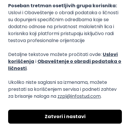
Linux
Python
Docker
Jenkins
DevOps
Bash
Intermediate
IT Project Manager/Product Owner
HR Code
Beograd
13.08.2026.
Azure
DevOps
SCRUM
Agile
Intermediate
Power BI Specialist
GeminiSix d.o.o.
Beograd | Hibrid
27.08.2026.
SQL
SharePoint
Git
SQL Server
Azure
DevOps
REST
Agile
Intermediate
MS Dynamics 365 F&O Technical
Consultant