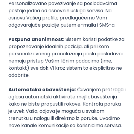
@
POSLOVI NA MAIL
KATEGORIJA
TEHNOLOGIJA
POSLODAVAC
GRAD
SENIORITET
NAČIN RADA
Najnoviji poslovi svakog dana u tvom
inboxu
Prijavi se
DevOps Engineer
GET - Global Engineering Technologies
3.4
Beograd | Hibrid
18.08.2026.