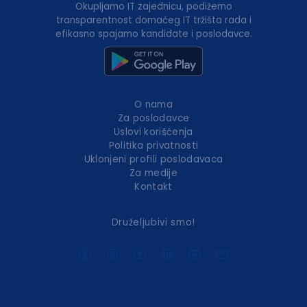
Okupljamo IT zajednicu, podižemo
transparentnost domaćeg IT tržišta rada i
efikasno spajamo kandidate i poslodavce.
O nama
Za poslodavce
Uslovi korišćenja
Politika privatnosti
Uklonjeni profili poslodavaca
Za medije
Kontakt
Druželjubivi smo!