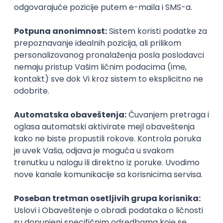
SENIORITET
NAČIN RADA
Najnoviji poslovi svakog dana u tvom
inboxu
Prijavi se
Okupljamo IT zajednicu, podižemo
transparentnost domaćeg IT tržišta rada i
efikasno spajamo kandidate i poslodavce.