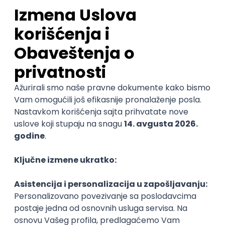
Najnovije
Uskoro ističe
IT Security Engineer – Vulnerability
Management & Endpoint Security
STRABAG d.o.o.
Beograd
04.09.2026.
Linux
iOS
Android
Windows
Hardware
R
@
macOS
Intermediate
POSLOVI NA MAIL
KATEGORIJA
TEHNOLOGIJA
POSLODAVAC
GRAD