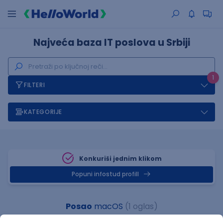
Najveća baza IT poslova u Srbiji
1
FILTERI
KATEGORIJE
Konkuriši jednim klikom
Popuni infostud profill
Posao
macOS
(1 oglas)