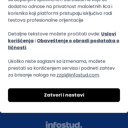
O nama
Za poslodavce
Uslovi korišćenja
Politika privatnosti
Uklonjeni profili poslodavaca
Za medije
Kontakt
Druželjubivi smo!