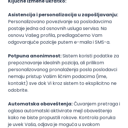
KATEGORIJA
TEHNOLOGIJA
POSLODAVAC
GRAD
SENIORITET
NAČIN RADA
Najnoviji poslovi svakog dana u tvom
inboxu
Prijavi se
Istaknuti poslodavci