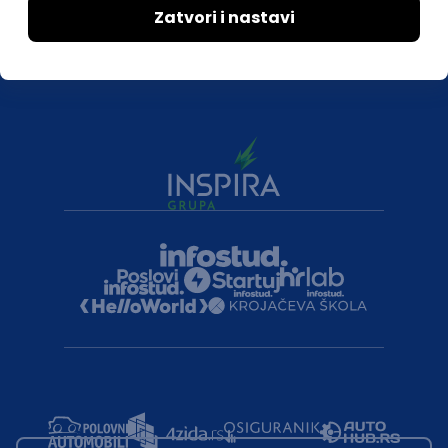
Druželjubivi smo!