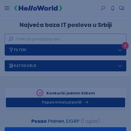
Najveća baza IT poslova u Srbiji
2
FILTERI
KATEGORIJE
Konkuriši jednim klikom
Popuni infostud profill
Posao
Prizren
, EIGRP
(1 oglas)