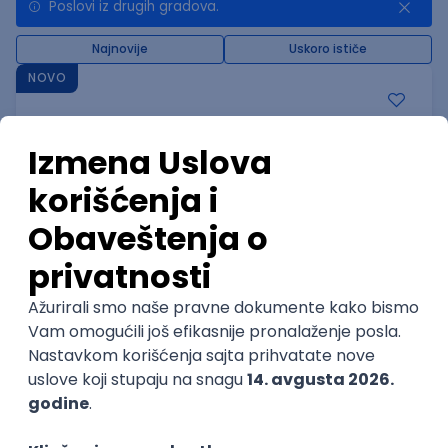
Poslovi iz drugih gradova.
Najnovije
Uskoro ističe
NOVO
IT Network inženjer
Lidl Srbija KD
4
Nova Pazova | Hibrid
22.08.2026.
@
CISCO
BGP
EIGRP
OSPF
Intermediate
POSLOVI NA MAIL