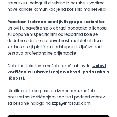
Okupljamo IT zajednicu, podižemo
transparentnost domaćeg IT tržišta rada i
efikasno spajamo kandidate i poslodavce.
O nama
Za poslodavce
Uslovi korišćenja
Politika privatnosti
Uklonjeni profili poslodavaca
Za medije
Kontakt