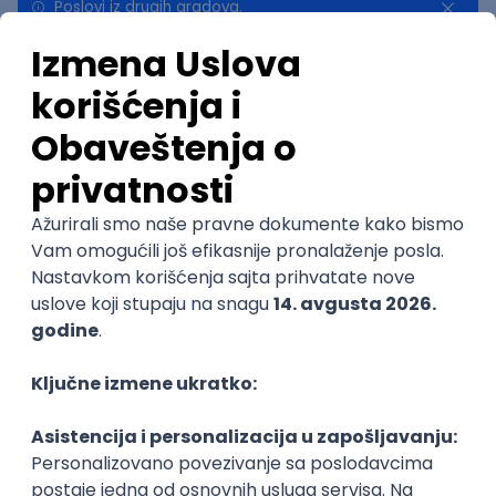
Poslovi iz drugih gradova.
Najnovije
Uskoro ističe
NOVO
IT Network inženjer
Lidl Srbija KD
4
Nova Pazova | Hibrid
22.08.2026.
@
CISCO
BGP
EIGRP
OSPF
Intermediate
POSLOVI NA MAIL