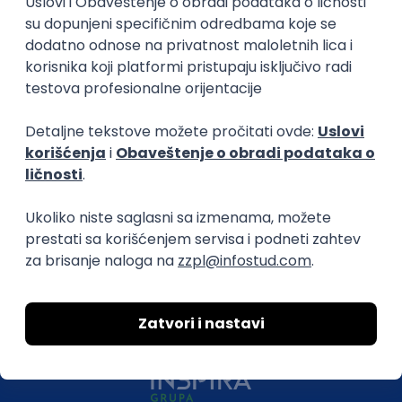
O nama
Za poslodavce
Uslovi korišćenja
Politika privatnosti
Uklonjeni profili poslodavaca
Za medije
Kontakt
Druželjubivi smo!