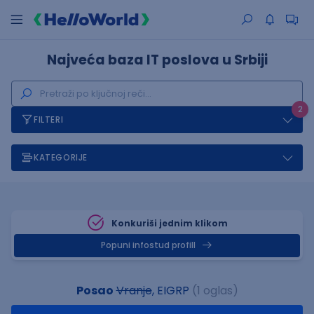
Najveća baza IT poslova u Srbiji
2
FILTERI
KATEGORIJE
Konkuriši jednim klikom
Popuni infostud profill
Posao
Vranje
, EIGRP
(1 oglas)