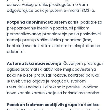
KATEGORIJA
TEHNOLOGIJA
POSLODAVAC
GRAD
SENIORITET
NAČIN RADA
Najnoviji poslovi svakog dana u tvom
inboxu
Prijavi se
Okupljamo IT zajednicu, podižemo
transparentnost domaćeg IT tržišta rada i
efikasno spajamo kandidate i poslodavce.