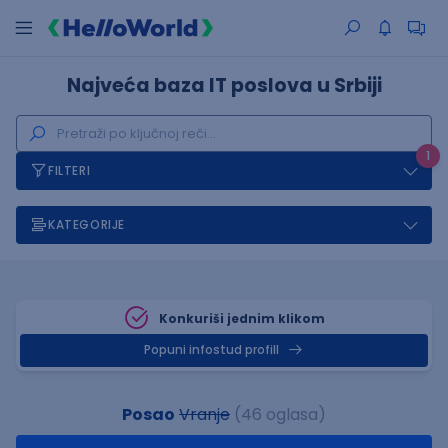
Najveća baza IT poslova u Srbiji
1
FILTERI
KATEGORIJE
Konkuriši jednim klikom
Popuni infostud profill
Posao
Vranje
(46 oglasa)