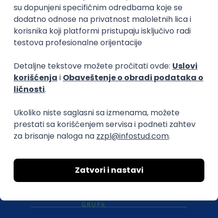
O nama
Za poslodavce
Uslovi korišćenja
Politika privatnosti
Uklonjeni profili poslodavaca
Za medije
Kontakt
Druželjubivi smo!