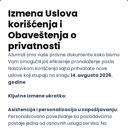
Poslovi iz drugih gradova.
@
Najnovije
Uskoro ističe
POSLOVI NA MAIL
KATEGORIJA
TEHNOLOGIJA
POSLODAVAC
GRAD
SENIORITET
NAČIN RADA
Najnoviji poslovi svakog dana u tvom
inboxu
Prijavi se
Trenutno nema oglasa po traženim kriterijumima
pretrage.
Izmeni kriterijume pretrage