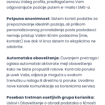
2
3
Istaknuti poslodavci
Okupljamo IT zajednicu, podižemo
transparentnost domaćeg IT tržišta rada i
efikasno spajamo kandidate i poslodavce.