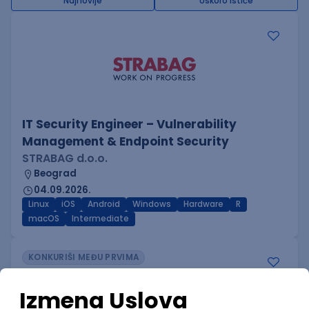
Najnovije
Uskoro ističe
IT Security Engineer – Vulnerability
Management & Endpoint Security
STRABAG d.o.o.
Beograd
04.09.2026.
Linux
iOS
Android
Windows
Hardware
R
macOS
Intermediate
KONKURIŠI MEĐU PRVIMA
Security Architect IV
IGT D&B d.o.o.