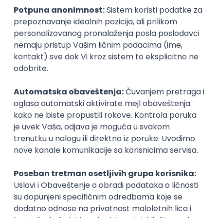
Najnoviji poslovi svakog dana u tvom
inboxu
Prijavi se
QA Engineer - Join Our Talent
Community in Serbia
IGT D&B d.o.o.
3.7
Beograd
21.08.2026.
Jira
QA
Hardware
Embedded
Intermediate