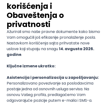
3.7
Beograd
21.08.2026.
Jira
Hardware
Embedded
Senior
Cloud Engineer
Coming - Computer Engineering d.o.o.
3
Beograd | Hibrid
online intervju
13.08.2026.
Linux
VMware
Windows
Ansible
PowerShell
Bash
@
Hardware
Cloud
Senior
POSLOVI NA MAIL
KATEGORIJA
TEHNOLOGIJA
POSLODAVAC
GRAD
SENIORITET
NAČIN RADA