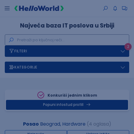
Najveća baza IT poslova u Srbiji
2
FILTERI
KATEGORIJE
Konkuriši jednim klikom
Popuni infostud profill
Posao
Beograd, Hardware
(4 oglasa)