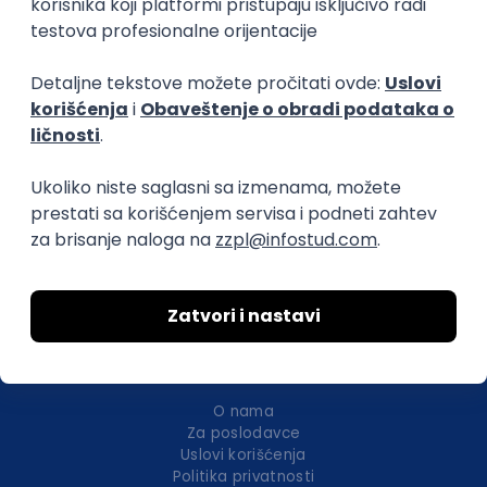
Istaknuti poslodavci
Okupljamo IT zajednicu, podižemo
transparentnost domaćeg IT tržišta rada i
efikasno spajamo kandidate i poslodavce.
O nama
Za poslodavce
Uslovi korišćenja
Politika privatnosti