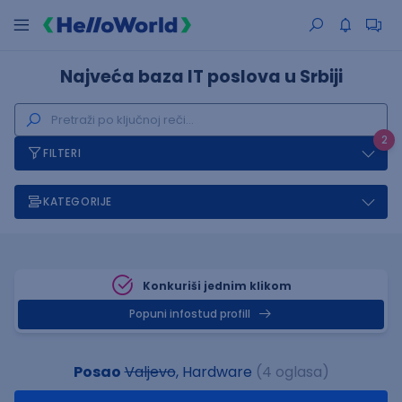
Najveća baza IT poslova u Srbiji
2
FILTERI
KATEGORIJE
Konkuriši jednim klikom
Popuni infostud profill
Posao
Valjevo
, Hardware
(4 oglasa)