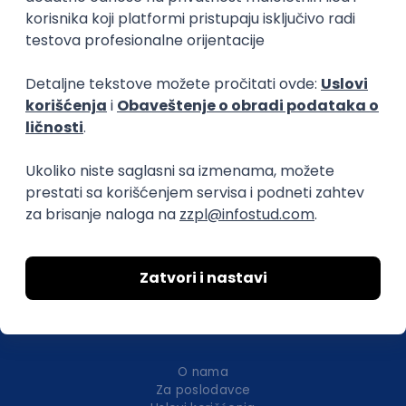
IGT D&B d.o.o.
3.7
Beograd
21.08.2026.
Jira
QA
Hardware
Embedded
Intermediate
Okupljamo IT zajednicu, podižemo
transparentnost domaćeg IT tržišta rada i
efikasno spajamo kandidate i poslodavce.
O nama
Za poslodavce