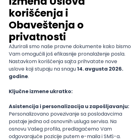
Security Architect IV
IGT D&B d.o.o.
3.7
Beograd
21.08.2026.
Jira
Hardware
Embedded
Senior
Cloud Engineer
Coming - Computer Engineering d.o.o.
3
Beograd | Hibrid
online intervju
13.08.2026.
Linux
VMware
Windows
Ansible
PowerShell
Bash
Hardware
Cloud
Senior
Istaknuti poslodavci