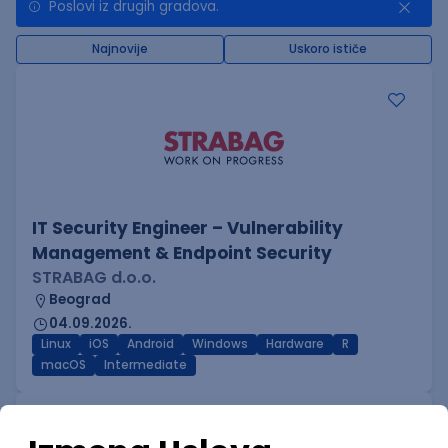
Poslovi iz drugih gradova.
Najnovije
Uskoro ističe
IT Security Engineer – Vulnerability
Management & Endpoint Security
STRABAG d.o.o.
Beograd
04.09.2026.
Linux
iOS
Android
Windows
Hardware
R
macOS
Intermediate
KONKURIŠI MEĐU PRVIMA