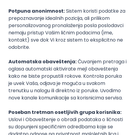
@
POSLOVI NA MAIL
KATEGORIJA
TEHNOLOGIJA
POSLODAVAC
GRAD
SENIORITET
NAČIN RADA
Najnoviji poslovi svakog dana u tvom
inboxu
Prijavi se
QA Engineer - Join Our Talent
Community in Serbia