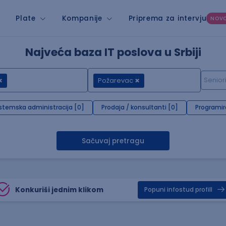
Plate
Kompanije
Priprema za intervju
NOV
Najveća baza IT poslova u Srbiji
Požarevac
stemska administracija [0]
Prodaja / konsultanti [0]
Programir
Sačuvaj pretragu
Konkuriši jednim klikom
Popuni infostud profill