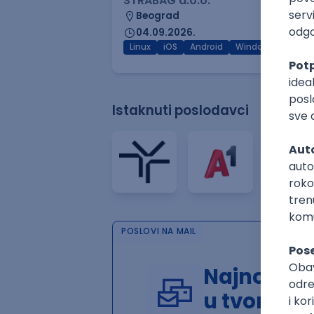
STRABAG d.o.o.
Beograd
04.09.2026.
Linux
iOS
Android
Windows
Hardw
Istaknuti poslodavci
POSLOVI NA MAIL
Najnoviji 
u tvom in