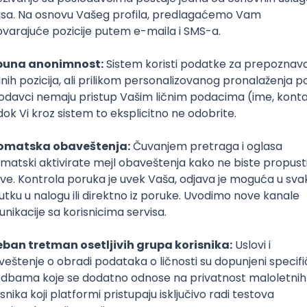
are
R
macOS
Intermediate
poslovi svakog dana
boxu