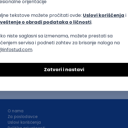
DAVAC
GRAD
SENIORITET
NAČIN RADA
T
Dart
Swift
Kotlin
Firebase
Flutter
Intermediate
O nama
Za poslodavce
Uslovi korišćenja