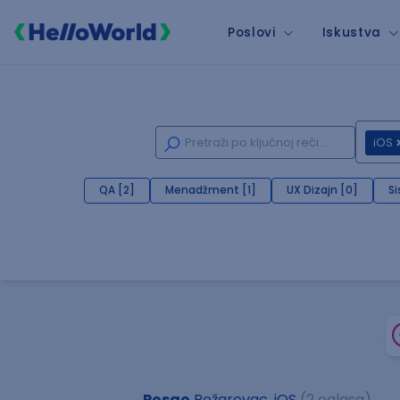
Poslovi
Iskustva
iOS
QA [2]
Menadžment [1]
UX Dizajn [0]
Si
Posao
Požarevac, iOS
(2 oglasa)