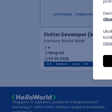
KATEGORIJA
TEHNOLOGIJA
POSLO
Flutter Developer (Medior)
Factory World Wide
3
Beograd
04.09.2026.
iOS
Android
Java
Git
JSON
RES
Okupljamo IT zajednicu, podižemo transparentnost
domaćeg IT tržišta rada i efikasno spajamo kandidate i