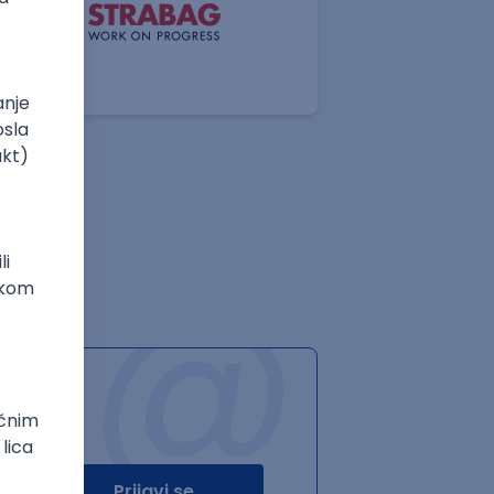
@
Prijavi se