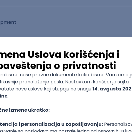
lopment
mediate
lopment
Senior
erability Management & Endpoint Security