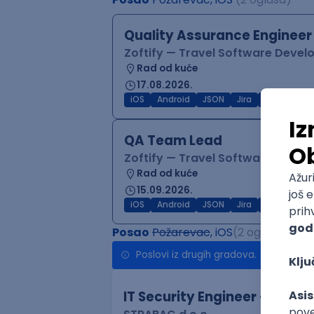
Quality Assurance Engineer
Zoftify — Travel Software Deve
Rad od kuće
17.08.2026.
iOS
Android
JSON
Jira
QA
Inter
QA Team Lead
Zoftify — Travel Software Deve
Rad od kuće
15.09.2026.
iOS
Android
JSON
Jira
QA
Agile
Posao
Požarevac
, iOS
(2 oglasa)
Poslovi iz drugih gradova.
IT Security Engineer – Vuln