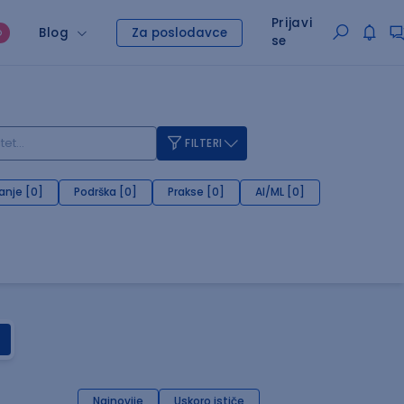
Prijavi
Blog
Za poslodavce
O
se
FILTERI
anje [0]
Podrška [0]
Prakse [0]
AI/ML [0]
Najnovije
Uskoro ističe