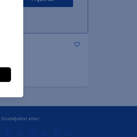
Druželjubivi smo!