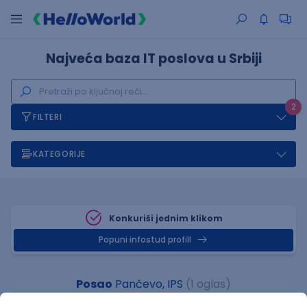
Najveća baza IT poslova u Srbiji
2
FILTERI
KATEGORIJE
Konkuriši jednim klikom
Popuni infostud profill
Posao
Pančevo, IPS
(1 oglas)