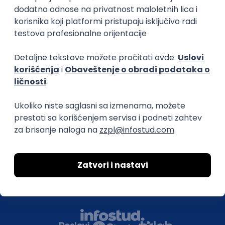
O nama
Za poslodavce
Uslovi korišćenja
Politika privatnosti
Uklonjeni profili poslodavaca
Za medije
Kontakt
Druželjubivi smo!