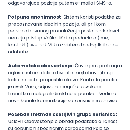
SENIORITET
NAČIN RADA
Najnoviji poslovi svakog dana u tvom
inboxu
Prijavi se
Okupljamo IT zajednicu, podižemo
transparentnost domaćeg IT tržišta rada i
efikasno spajamo kandidate i poslodavce.