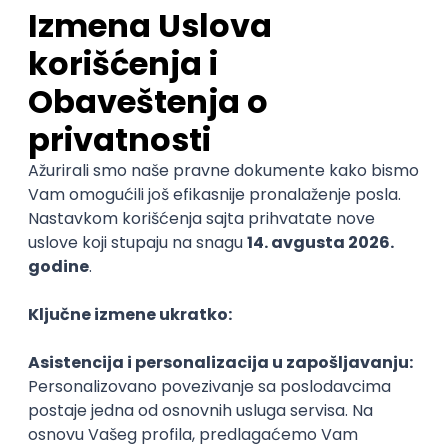
Najnovije
Uskoro ističe
Analitičar informacione bezbednosti
Wiener Stadtische osiguranje a.d.o.
Beograd | Hibrid
11.08.2026.
Oglas dostupan i osobama sa invaliditetom
Oglas dostupan i studentima
@
CISCO
IPS
Junior
POSLOVI NA MAIL
KATEGORIJA
TEHNOLOGIJA
POSLODAVAC
GRAD