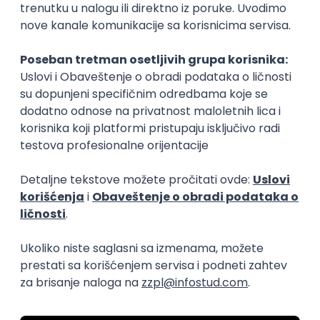
08.08.2026.
C#
JavaScript
Java
NoSQL
Python
Docker
REST
C
Cloud
Kubernetes
Senior
DevOps Engineer
Pollard Digital Solutions
Beograd | Hibrid
08.08.2026.
Backbone
AWS
DevOps
Cloud
Microservices
Kubernetes
Senior
Istaknuti poslodavci