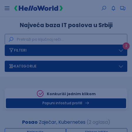
Najveća baza IT poslova u Srbiji
2
FILTERI
KATEGORIJE
Konkuriši jednim klikom
Popuni infostud profill
Posao
Zaječar, Kubernetes
(2 oglasa)