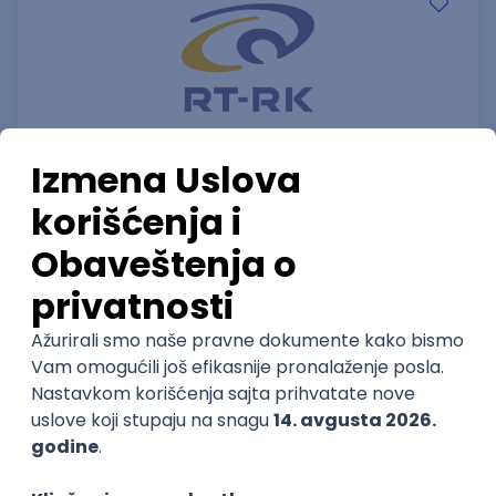
Senior Android Application Developer
RT-RK d.o.o.
3.5
Novi Sad, Beograd | Hibrid
15.08.2026.
NoSQL
DevOps
Foundation
NodeJS
TypeScript
@
Cloud
RESTful
Microservices
Kubernetes
Senior
POSLOVI NA MAIL
KATEGORIJA
TEHNOLOGIJA
POSLODAVAC
GRAD
SENIORITET
NAČIN RADA