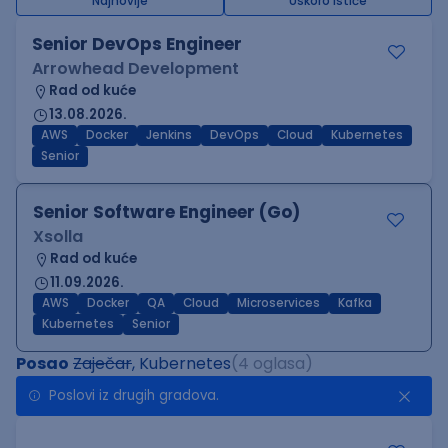
Najnovije
Uskoro ističe
Senior DevOps Engineer
Arrowhead Development
Rad od kuće
13.08.2026.
AWS
Docker
Jenkins
DevOps
Cloud
Kubernetes
Senior
Senior Software Engineer (Go)
Xsolla
Rad od kuće
11.09.2026.
AWS
Docker
QA
Cloud
Microservices
Kafka
Kubernetes
Senior
Posao
Zaječar
, Kubernetes
(4 oglasa)
Poslovi iz drugih gradova.