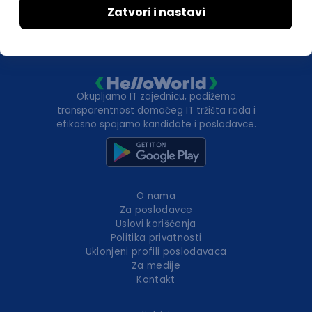
Okupljamo IT zajednicu, podižemo
transparentnost domaćeg IT tržišta rada i
efikasno spajamo kandidate i poslodavce.
O nama
Za poslodavce
Uslovi korišćenja
Politika privatnosti
Uklonjeni profili poslodavaca
Za medije
Kontakt