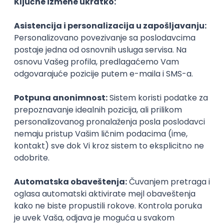
Najnoviji poslovi svakog dana u tvom
inboxu
Prijavi se
DevOps Engineer
IGT D&B d.o.o.
3.7
Beograd | Hibrid
02.09.2026.
Linux
AWS
Ansible
DevOps
Kubernetes
Intermediate
Senior
Backend Software Engineer - Game
Experience Team
Pollard Digital Solutions
Beograd | Hibrid