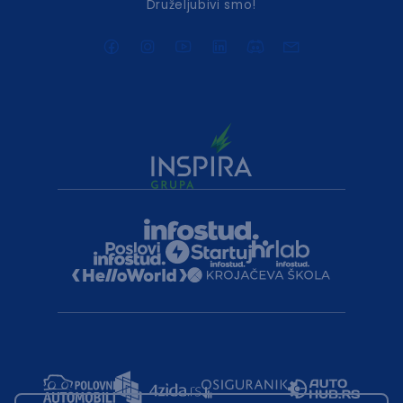
Druželjubivi smo!