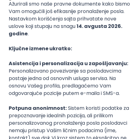
Angular)
Miratech
Remote
29.08.2026.
Spring
SOAP
Angular
Java
Maven
Hibernate
Docker
PostgreSQL
Jira
DevOps
REST
ActiveMQ
RDBMS
Microservices
Kafka
Kubernetes
Senior
Senior Java Developer
Miratech
Remote
22.08.2026.
Spring
SOAP
Java
Maven
Hibernate
Docker
PostgreSQL
Jira
DevOps
REST
ActiveMQ
RDBMS
Microservices
Kafka
Kubernetes
Senior
Senior Java Developer
Miratech
Remote