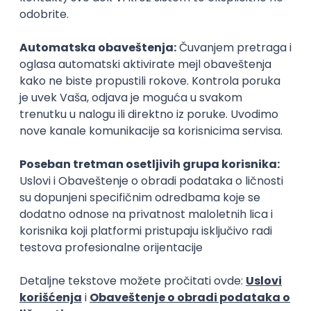
17.08.2026.
Spring
SOAP
Angular
Java
Maven
Hibernate
Docker
PostgreSQL
Jira
DevOps
REST
ActiveMQ
RDBMS
Microservices
Kafka
Kubernetes
Senior
Istaknuti poslodavci
Okupljamo IT zajednicu, podižemo