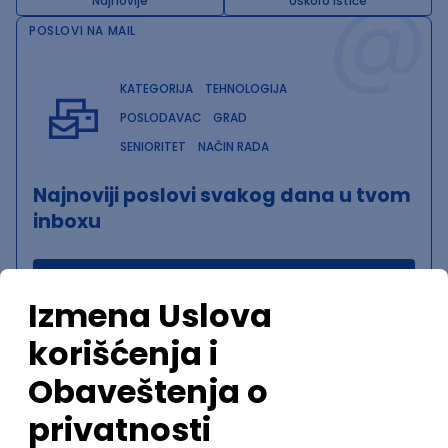
@
Najnovije
Uskoro ističe
POSLOVI NA MAIL
KATEGORIJA
TEHNOLOGIJA
POSLODAVAC
GRAD
SENIORITET
NAČIN RADA
Najnoviji poslovi svakog dana u tvom
inboxu
Prijavi se
Trenutno nema oglasa po traženim kriterijumima
pretrage.
Pogledaj slične oglase ili izmeni kriterijume pretrage
OGLASI PO KRITERIJUMU Maven
Senior Full Stack Developer (Java,