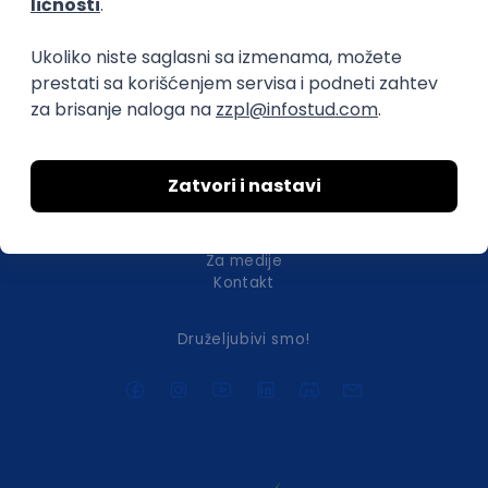
transparentnost domaćeg IT tržišta rada i
efikasno spajamo kandidate i poslodavce.
O nama
Za poslodavce
Uslovi korišćenja
Politika privatnosti
Uklonjeni profili poslodavaca
Za medije
Kontakt
Druželjubivi smo!