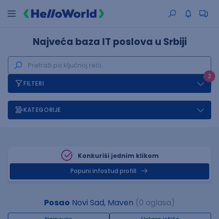
Najveća baza IT poslova u Srbiji
2
FILTERI
KATEGORIJE
Konkuriši jednim klikom
Popuni infostud profill
Posao
Novi Sad, Maven
(0 oglasa)