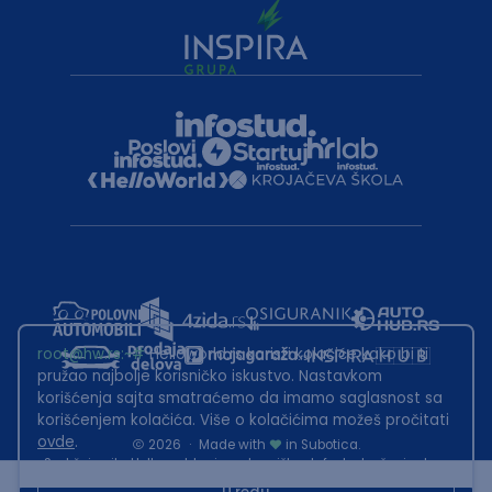
root@hw.rs
:~#
Helloworld.rs koristi kolačiće kako bi ti
pružao najbolje korisničko iskustvo. Nastavkom
korišćenja sajta smatraćemo da imamo saglasnost sa
korišćenjem kolačića. Više o kolačićima možeš pročitati
ovde
.
2026
·
Made with
in Subotica.
Sadržaj sajta Helloworld.rs je u vlasništvu Infostud rešenja d.o.o.
Subotica. Zabranjeno je njegovo preuzimanje bez dozvole.