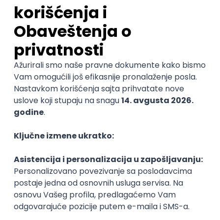
Poslovi iz drugih gradova.
Najnovije
Uskoro ističe
Software Developer
mts sistemi i integracije
4.7
Odgovara na prijave
Beograd
14.08.2026.
PHP
MySQL
Linux
SOAP
Git
Windows
Docker
@
REST
Laravel
MongoDB
Senior
POSLOVI NA MAIL
KATEGORIJA
TEHNOLOGIJA
POSLODAVAC
GRAD
SENIORITET
NAČIN RADA
Najnoviji poslovi svakog dana u tvom