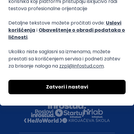
Uklonjeni profili poslodavaca
Za medije
Kontakt
Druželjubivi smo!