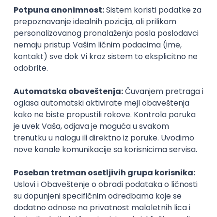
inboxu
Prijavi se
Okupljamo IT zajednicu, podižemo
transparentnost domaćeg IT tržišta rada i
efikasno spajamo kandidate i poslodavce.
O nama
Za poslodavce
Uslovi korišćenja
Politika privatnosti