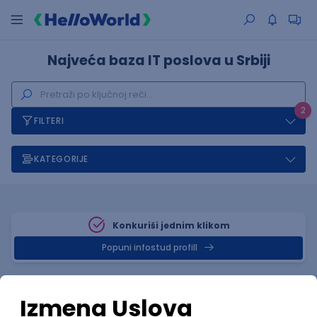
Najveća baza IT poslova u Srbiji
2
FILTERI
KATEGORIJE
Konkuriši jednim klikom
Popuni infostud profill
Posao
Zaječar
, MongoDB
(1 oglas)