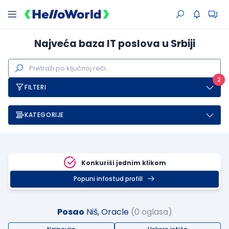
Najveća baza IT poslova u Srbiji
2
FILTERI
KATEGORIJE
Konkuriši jednim klikom
Popuni infostud profill
Posao
Niš, Oracle
(0 oglasa)