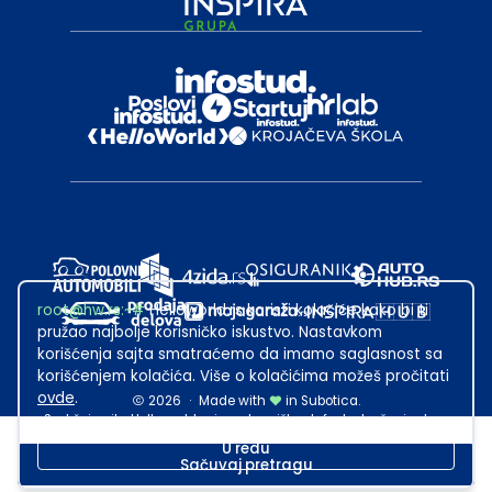
root@hw.rs
:~#
Helloworld.rs koristi kolačiće kako bi ti
pružao najbolje korisničko iskustvo. Nastavkom
korišćenja sajta smatraćemo da imamo saglasnost sa
korišćenjem kolačića. Više o kolačićima možeš pročitati
ovde
.
2026
·
Made with
in Subotica.
Sadržaj sajta Helloworld.rs je u vlasništvu Infostud rešenja d.o.o.
Subotica. Zabranjeno je njegovo preuzimanje bez dozvole.
U redu
Sačuvaj pretragu
This site is protected by reCAPTCHA and the Google
Privacy Policy
and
Terms of Service
apply.