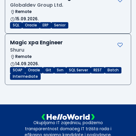
Globaldev Group Ltd.
Remote
15.09.2026.
SQL
Oracle
ERP
Senior
Magic xpa Engineer
Shuru
Remote
14.09.2026.
SOAP
Oracle
Git
Svn
SQL Server
REST
Batch
Intermediate
Okupljamo IT zajednicu, podižemo
transparentnost domaćeg IT tržišta rada i
efikasno spajamo kandidate i poslodavce.