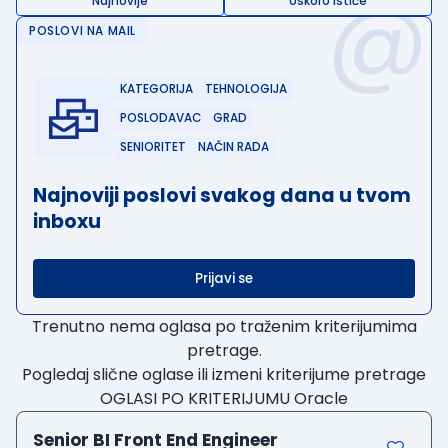
@
Najnovije
Uskoro ističe
POSLOVI NA MAIL
KATEGORIJA
TEHNOLOGIJA
POSLODAVAC
GRAD
SENIORITET
NAČIN RADA
Najnoviji poslovi svakog dana u tvom
inboxu
Prijavi se
Trenutno nema oglasa po traženim kriterijumima
pretrage.
Pogledaj slične oglase ili izmeni kriterijume pretrage
OGLASI PO KRITERIJUMU Oracle
Senior BI Front End Engineer