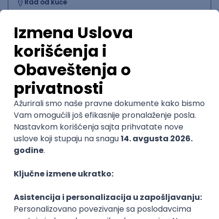
Rad od kuće
15.09.2026.
MySQL
Python
Django
PostgreSQL
Agile
RESTful
Flask
Intermediate
Istaknuti poslodavci
@
POSLOVI NA MAIL
KATEGORIJA
TEHNOLOGIJA
POSLODAVAC
GRAD
SENIORITET
NAČIN RADA