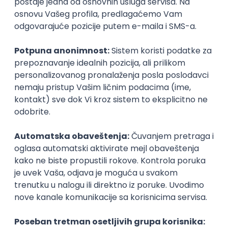
Najnoviji poslovi svakog dana u tvom
inboxu
Prijavi se
Backend Developer (Node) Part-time
Zoftify — Travel Software Development
Rad od kuće
15.09.2026.
SQL
Node.js
PostgreSQL
REST
TypeScript
Agile
Express
Intermediate
Full Stack Developer (React + Node.js)
Zoftify — Travel Software Development
Rad od kuće
15.09.2026.
PostgreSQL
Agile
Figma
Intermediate