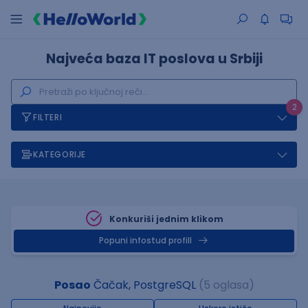
Najveća baza IT poslova u Srbiji
2
FILTERI
KATEGORIJE
Konkuriši jednim klikom
Popuni infostud profill
Posao
Čačak, PostgreSQL
(5 oglasa)