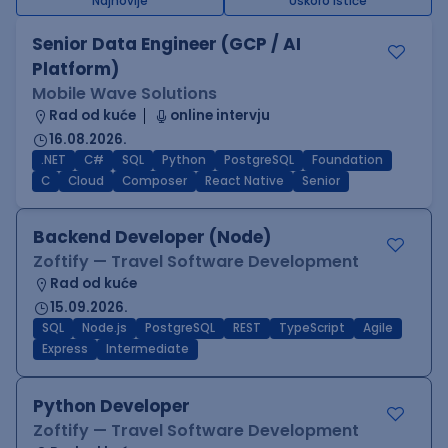
Najnovije
Uskoro ističe
Senior Data Engineer (GCP / AI
Platform)
Mobile Wave Solutions
Rad od kuće
online intervju
16.08.2026.
.NET
C#
SQL
Python
PostgreSQL
Foundation
C
Cloud
Composer
React Native
Senior
Backend Developer (Node)
Zoftify — Travel Software Development
Rad od kuće
15.09.2026.
SQL
Node.js
PostgreSQL
REST
TypeScript
Agile
Express
Intermediate
Python Developer
Zoftify — Travel Software Development