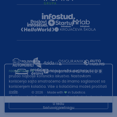
root@hw.rs
:~#
Helloworld.rs koristi kolačiće kako bi ti
pružao najbolje korisničko iskustvo. Nastavkom
korišćenja sajta smatraćemo da imamo saglasnost sa
korišćenjem kolačića. Više o kolačićima možeš pročitati
ovde
.
2026
·
Made with
in Subotica.
Sadržaj sajta Helloworld.rs je u vlasništvu Infostud rešenja d.o.o.
Subotica. Zabranjeno je njegovo preuzimanje bez dozvole.
U redu
Sačuvaj pretragu
This site is protected by reCAPTCHA and the Google
Privacy Policy
and
Terms of Service
apply.