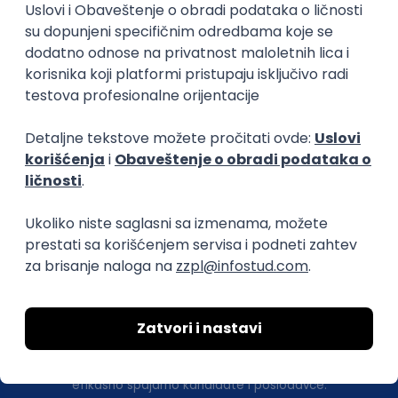
Posao
Čačak
, PostgreSQL
(1 oglas)
Poslovi iz drugih gradova.
.NET Software Developer
Factory World Wide
3
Beograd
09.08.2026.
.NET
SQL
PostgreSQL
WEB API
OOP
RESTful
Microservices
Senior
Okupljamo IT zajednicu, podižemo
transparentnost domaćeg IT tržišta rada i
efikasno spajamo kandidate i poslodavce.