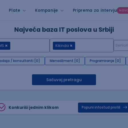
Plate
Kompanije
Priprema za intervju
NOV
Najveća baza IT poslova u Srbiji
MS
Kikinda
rodaja / konsultanti [0]
Menadžment [0]
Programiranje [0]
Sačuvaj pretragu
Konkuriši jednim klikom
Popuni infostud profill