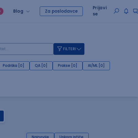
Prijavi
Blog
Za poslodavce
O
se
FILTERI
Podrška [0]
QA [0]
Prakse [0]
AI/ML [0]
Najnovije
Uskoro ističe