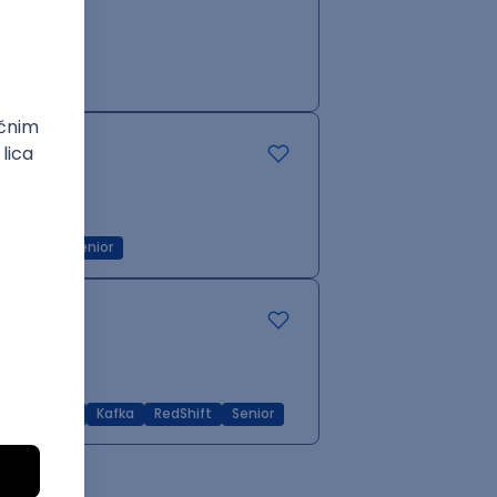
RedShift
Senior
MongoDB
Kafka
RedShift
Senior