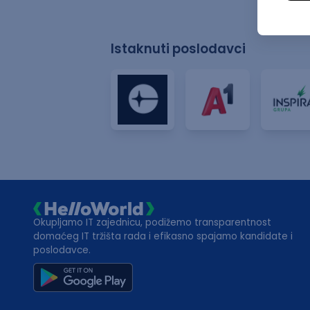
Istaknuti poslodavci
Okupljamo IT zajednicu, podižemo transparentnost
domaćeg IT tržišta rada i efikasno spajamo kandidate i
poslodavce.