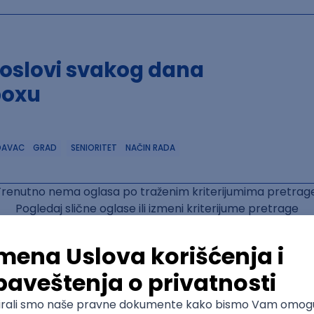
poslovi svakog dana
boxu
DAVAC
GRAD
SENIORITET
NAČIN RADA
Trenutno nema oglasa po traženim kriterijumima pretrage
Pogledaj slične oglase ili izmeni kriterijume pretrage
OGLASI PO KRITERIJUMU RDBMS
 (Java, Angular)