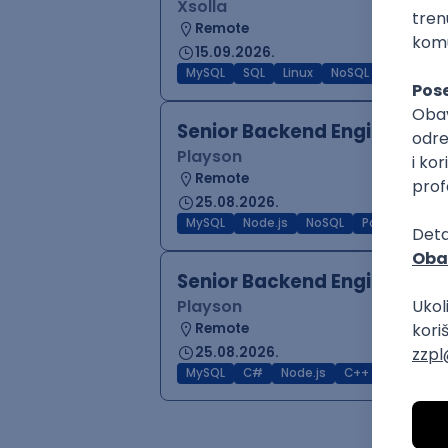
Xsolla
Remote
15.09.2026.
MySQL
SQL
Linux
NoSQL
AWS
Po
Senior Backend Engineer No
Playson
Remote
25.08.2026.
MySQL
Node.js
NoSQL
PostgreSQL
Senior Backend Engineer (P
Playson
Remote
25.08.2026.
MySQL
C#
Node.js
C++
Java
N