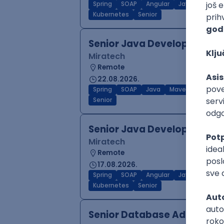
Spring
SOAP
Angular
Java
Maven
Kubernetes
Senior
Senior Java Developer
Miratech
Remote
22.08.2026.
Spring
SOAP
Java
Maven
Hiberna
Senior
Senior Java Developer
Miratech
Remote
17.08.2026.
Spring
SOAP
Angular
Java
Maven
Kubernetes
Senior
Senior Database Administr