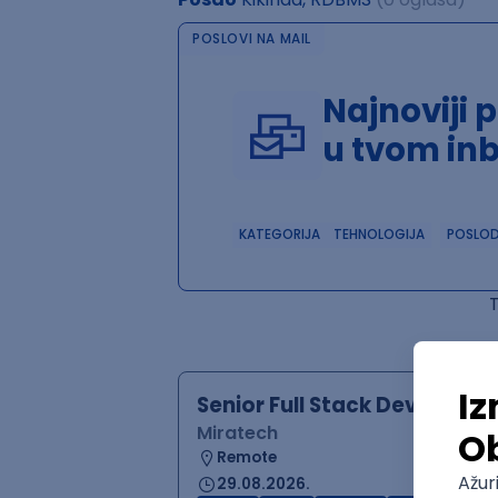
POSLOVI NA MAIL
Najnoviji 
u tvom in
KATEGORIJA
TEHNOLOGIJA
POSLO
Senior Full Stack Developer
Miratech
Remote
29.08.2026.