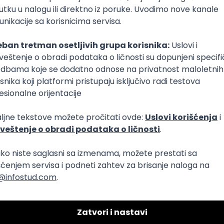
stgreSQL
RDBMS
Cloud
Senior
de.js (Boosters)
RabbitMQ
RDBMS
TypeScript
MongoDB
Kafka
Kubernetes
latform Tribe)
oSQL
Python
PostgreSQL
RabbitMQ
RDBMS
OOP
TypeScript