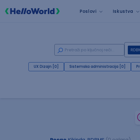
Poslovi
Iskustva
RDB
UX Dizajn [0]
Sistemska administracija [0]
P
Posao
Kikinda, RDBMS
(0 oglasa)