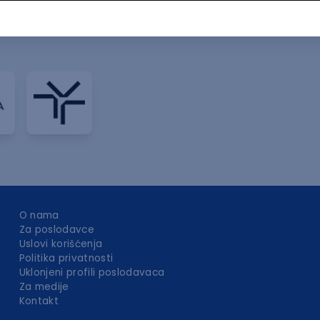
O nama
Za poslodavce
Uslovi korišćenja
Politika privatnosti
Uklonjeni profili poslodavaca
Za medije
Kontakt