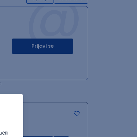
@
Prijavi se
.