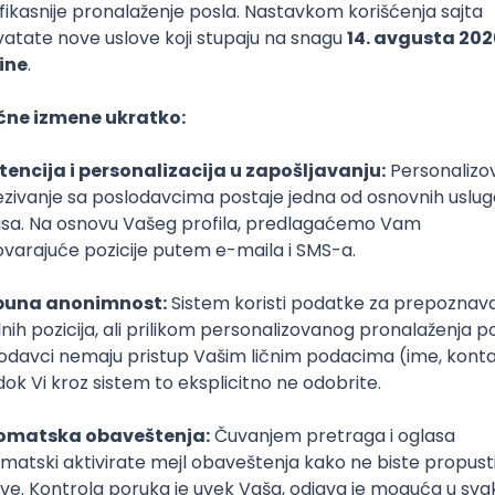
Hibernate
Docker
PostgreSQL
Jira
DevOps
REST
ActiveM
te
Docker
PostgreSQL
Jira
DevOps
REST
ActiveMQ
RDBMS
Hibernate
Docker
PostgreSQL
Jira
DevOps
REST
ActiveM
ator