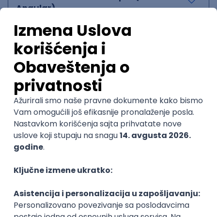
Angular)
Miratech
Remote
29.08.2026.
Spring
SOAP
Angular
Java
Maven
Hibernate
Docker
PostgreSQL
Jira
DevOps
REST
ActiveMQ
RDBMS
Microservices
Kafka
Kubernetes
Senior
Senior Java Developer
Miratech
Remote
22.08.2026.
Spring
SOAP
Java
Maven
Hibernate
Docker
PostgreSQL
Jira
DevOps
REST
ActiveMQ
RDBMS
Microservices
Kafka
Kubernetes
Senior
Senior Java Developer
Miratech
Remote