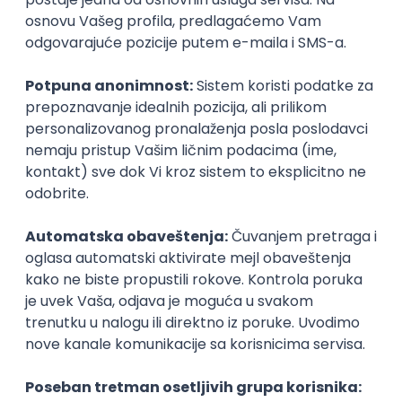
17.08.2026.
Spring
SOAP
Angular
Java
Maven
Hibernate
Docker
PostgreSQL
Jira
DevOps
REST
ActiveMQ
RDBMS
Microservices
Kafka
Kubernetes
Senior
Senior Database Administrator
Xsolla
Remote
15.09.2026.
MySQL
SQL
Linux
NoSQL
AWS
PostgreSQL
RDBMS
Cloud
Senior
Senior Backend Engineer Node.js
(Boosters)
Playson
Remote
25.08.2026.
MySQL
Node.js
NoSQL
PostgreSQL
RabbitMQ
RDBMS
TypeScript
MongoDB
Kafka
Kubernetes