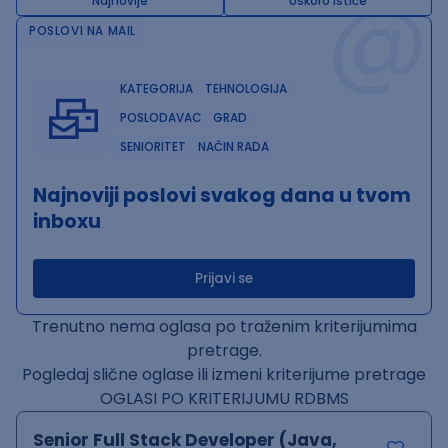
@
Najnovije
Uskoro ističe
POSLOVI NA MAIL
KATEGORIJA
TEHNOLOGIJA
POSLODAVAC
GRAD
SENIORITET
NAČIN RADA
Najnoviji poslovi svakog dana u tvom
inboxu
Prijavi se
Trenutno nema oglasa po traženim kriterijumima
pretrage.
Pogledaj slične oglase ili izmeni kriterijume pretrage
OGLASI PO KRITERIJUMU RDBMS
Senior Full Stack Developer (Java,