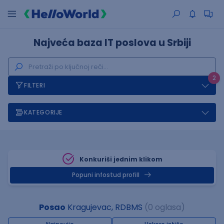
Najveća baza IT poslova u Srbiji
2
FILTERI
KATEGORIJE
Konkuriši jednim klikom
Popuni infostud profill
Posao
Kragujevac, RDBMS
(0 oglasa)