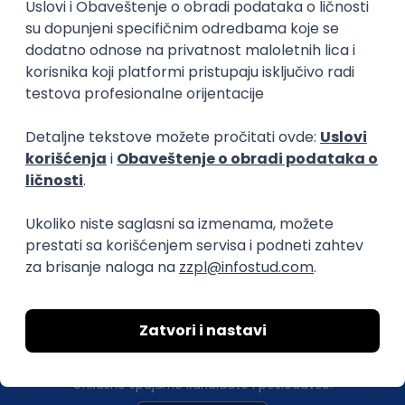
RedShift
Senior
Senior Backend Engineer (Platform
Tribe)
Playson
Remote
25.08.2026.
MySQL
C#
Node.js
C++
Java
NoSQL
Python
PostgreSQL
RabbitMQ
RDBMS
OOP
TypeScript
MongoDB
Kafka
RedShift
Senior
Okupljamo IT zajednicu, podižemo
transparentnost domaćeg IT tržišta rada i
efikasno spajamo kandidate i poslodavce.