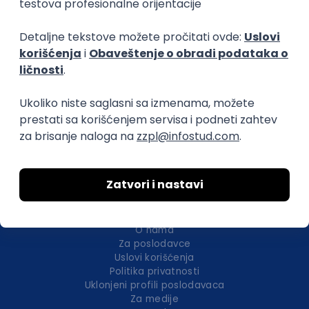
Okupljamo IT zajednicu, podižemo
transparentnost domaćeg IT tržišta rada i
efikasno spajamo kandidate i poslodavce.
O nama
Za poslodavce
Uslovi korišćenja
Politika privatnosti
Uklonjeni profili poslodavaca
Za medije