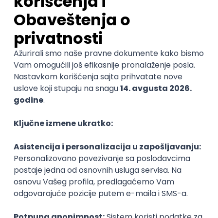
Developer (FinTech Project)
Sigma Software
Remote
17.08.2026.
JavaScript
Node
Node.js
AWS
DevOps
REST
ReactJS
TypeScript
Microservices
LESS
Senior
Senior Full-Stack Developer
(Python/React/AWS)
CodeMinders
Remote
17.08.2026.
SQL
NoSQL
Python
AWS
Docker
DevOps
REST
ReactJS
TypeScript
Cloud
RESTful
Microservices
Kafka
Kubernetes
Senior
Tech Lead, Web Core Product &
Chrome Extension