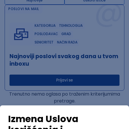
@
Najnovije
Uskoro ističe
POSLOVI NA MAIL
KATEGORIJA
TEHNOLOGIJA
POSLODAVAC
GRAD
SENIORITET
NAČIN RADA
Najnoviji poslovi svakog dana u tvom
inboxu
Prijavi se
Trenutno nema oglasa po traženim kriterijumima
pretrage.
Pogledaj slične oglase ili izmeni kriterijume pretrage
OGLASI PO KRITERIJUMU ReactJS
Senior JavaScript/Node.js MCP