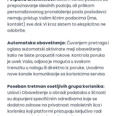
Speechify
Remote
04.09.2026.
140.000,00 - 200.000,00 USD (gross)
iOS
Android
ReactJS
TypeScript
Firebase
Redux
Senior
Team Lead (ReactJS / Node.js)
Playbook
Remote
13.09.2026.
JavaScript
Node.js
PostgreSQL
ReactJS
TypeScript
Senior
Istaknuti poslodavci