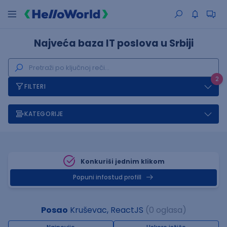
Najveća baza IT poslova u Srbiji
2
FILTERI
KATEGORIJE
Konkuriši jednim klikom
Popuni infostud profill
Posao
Kruševac, ReactJS
(0 oglasa)