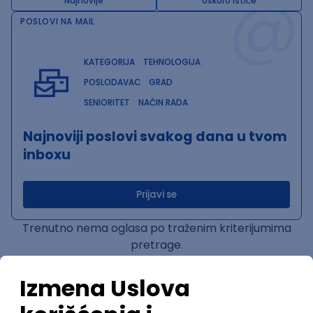
@
Najnovije
Uskoro ističe
POSLOVI NA MAIL
KATEGORIJA
TEHNOLOGIJA
POSLODAVAC
GRAD
SENIORITET
NAČIN RADA
Najnoviji poslovi svakog dana u tvom
inboxu
Prijavi se
Trenutno nema oglasa po traženim kriterijumima
pretrage.
Pogledaj slične oglase ili izmeni kriterijume pretrage
OGLASI PO KRITERIJUMU ReactJS
Senior JavaScript/Node.js MCP