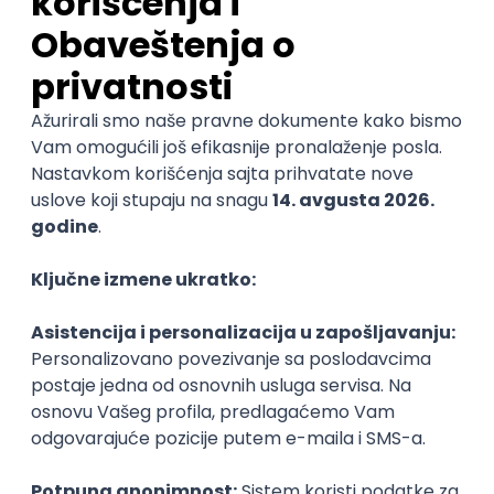
Developer (FinTech Project)
Sigma Software
Remote
17.08.2026.
JavaScript
Node
Node.js
AWS
DevOps
REST
ReactJS
TypeScript
Microservices
LESS
Senior
Senior Full-Stack Developer
(Python/React/AWS)
CodeMinders
Remote
17.08.2026.
SQL
NoSQL
Python
AWS
Docker
DevOps
REST
ReactJS
TypeScript
Cloud
RESTful
Microservices
Kafka
Kubernetes
Senior
Tech Lead, Web Core Product &
Chrome Extension