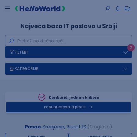
Najveća baza IT poslova u Srbiji
2
FILTERI
KATEGORIJE
Konkuriši jednim klikom
Popuni infostud profill
Posao
Zrenjanin, ReactJS
(0 oglasa)