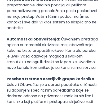
Speechify
Remote
04.09.2026.
140.000,00 - 200.000,00 USD (gross)
iOS
Android
ReactJS
TypeScript
Firebase
Redux
Senior
Team Lead (ReactJS / Node.js)
Playbook
Remote
13.09.2026.
JavaScript
Node.js
PostgreSQL
ReactJS
TypeScript
Senior
Istaknuti poslodavci