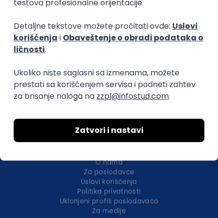
Okupljamo IT zajednicu, podižemo
transparentnost domaćeg IT tržišta rada i
efikasno spajamo kandidate i poslodavce.
O nama
Za poslodavce
Uslovi korišćenja
Politika privatnosti
Uklonjeni profili poslodavaca
Za medije