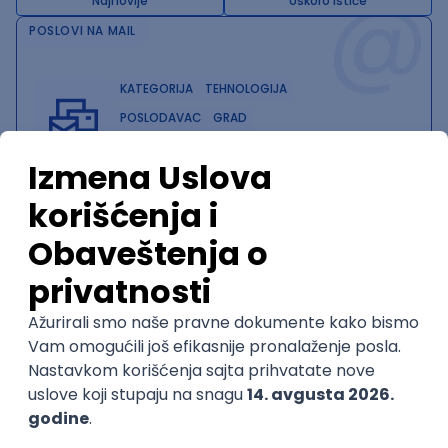
@
Najnovije
Uskoro ističe
POSLOVI NA MAIL
KATEGORIJA
TEHNOLOGIJA
POSLODAVAC
GRAD
SENIORITET
NAČIN RADA
Najnoviji poslovi svakog dana u tvom
inboxu
Prijavi se
Trenutno nema oglasa po traženim kriterijumima
pretrage.
Pogledaj slične oglase ili izmeni kriterijume pretrage
OGLASI PO KRITERIJUMU Redux
Frontend Engineer