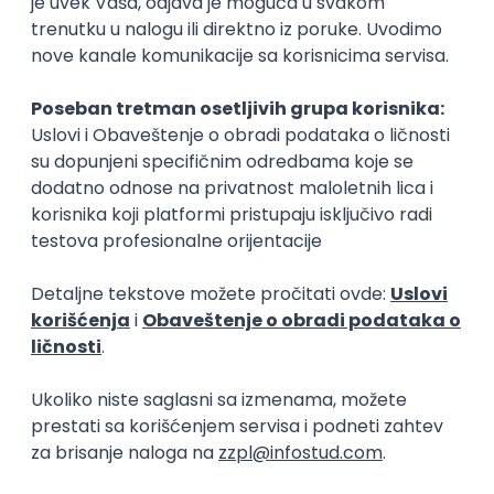
Intermediate
Okupljamo IT zajednicu, podižemo
transparentnost domaćeg IT tržišta rada i
efikasno spajamo kandidate i poslodavce.
O nama
Za poslodavce
Uslovi korišćenja
Politika privatnosti
Uklonjeni profili poslodavaca
Za medije
Kontakt