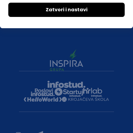
Druželjubivi smo!