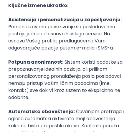
Collectly, Inc.
Remote
06.09.2026.
TypeScript
Redux
Senior
Tech Lead, Web Core Product &
Chrome Extension
Speechify
Remote
04.09.2026.
140.000,00 - 200.000,00 USD (gross)
iOS
Android
ReactJS
TypeScript
Firebase
Redux
Senior
Frontend Engineer
CoinsPaid
Remote
27.08.2026.
JavaScript
CSS
HTML
TypeScript
Agile
Redux