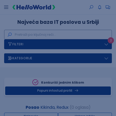
Najveća baza IT poslova u Srbiji
2
FILTERI
KATEGORIJE
Konkuriši jednim klikom
Popuni infostud profill
Posao
Kikinda, Redux
(0 oglasa)