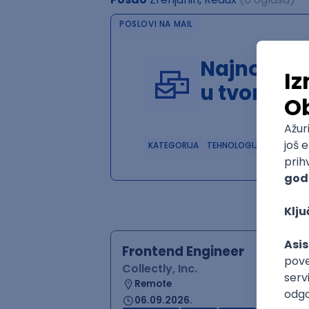
POSLOVI NA MAIL
Najnoviji 
u tvom in
KATEGORIJA
TEHNOLOGIJA
POSLO
Frontend Engineer
Collectly, Inc.
Remote
06.09.2026.