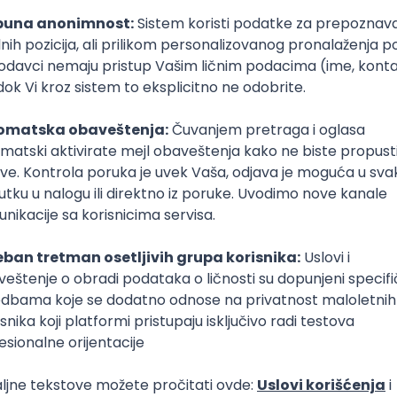
ct & Chrome Extension
irebase
Redux
Senior
gile
Redux
Intermediate