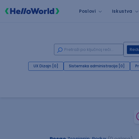
Poslovi
Iskustva
Red
UX Dizajn [0]
Sistemska administracija [0]
P
Posao
Zrenjanin, Redux
(0 oglasa)