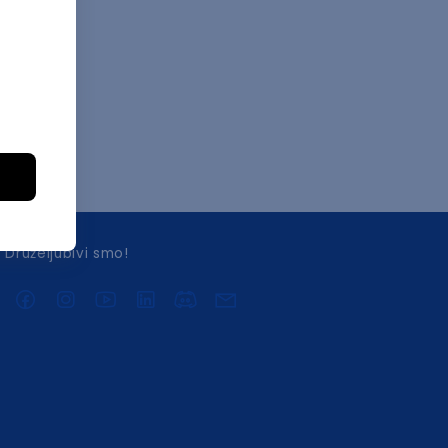
Druželjubivi smo!