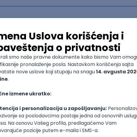
poslovi svakog dana
boxu
DAVAC
GRAD
SENIORITET
NAČIN RADA
Trenutno nema oglasa po traženim kriterijumima pretrage
Pogledaj slične oglase ili izmeni kriterijume pretrage
OGLASI PO KRITERIJUMU Redux