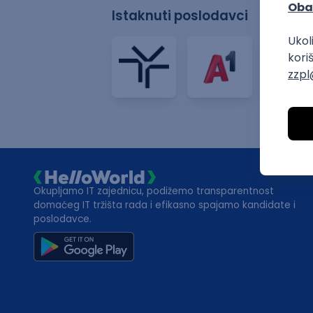
Istaknuti poslodavci
Okupljamo IT zajednicu, podižemo transparentnost
domaćeg IT tržišta rada i efikasno spajamo kandidate i
poslodavce.