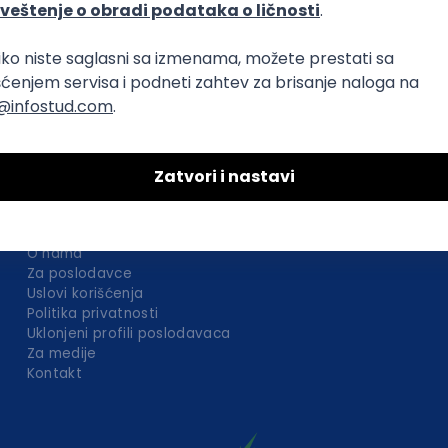
O nama
Za poslodavce
Uslovi korišćenja
Politika privatnosti
Uklonjeni profili poslodavaca
Za medije
Kontakt