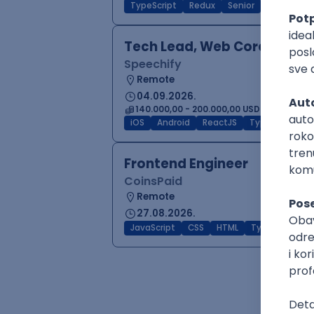
TypeScript
Redux
Senior
Tech Lead, Web Core Produ
Speechify
Remote
04.09.2026.
140.000,00 - 200.000,00 USD (gross)
iOS
Android
ReactJS
TypeScript
F
Frontend Engineer
CoinsPaid
Remote
27.08.2026.
JavaScript
CSS
HTML
TypeScript
A