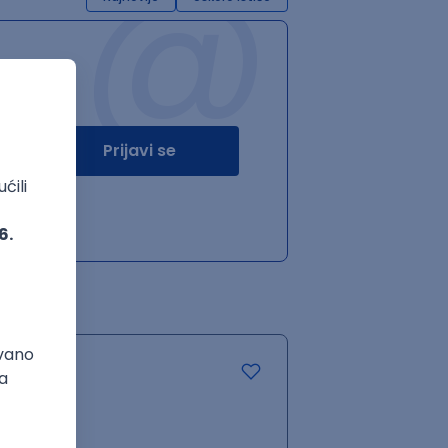
@
Prijavi se
.