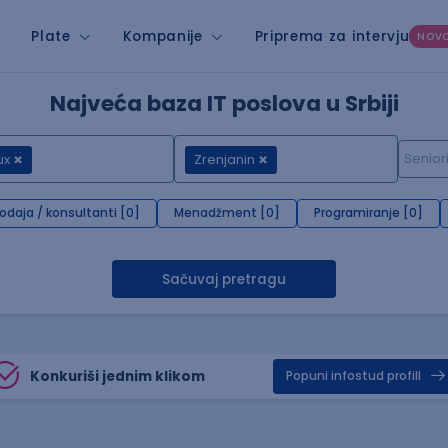
Plate
Kompanije
Priprema za intervju
NOV
Najveća baza IT poslova u Srbiji
ux
Zrenjanin
rodaja / konsultanti [0]
Menadžment [0]
Programiranje [0]
Sačuvaj pretragu
Konkuriši jednim klikom
Popuni infostud profill