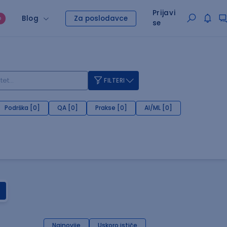
Prijavi
Blog
Za poslodavce
O
se
FILTERI
Podrška [0]
QA [0]
Prakse [0]
AI/ML [0]
Najnovije
Uskoro ističe