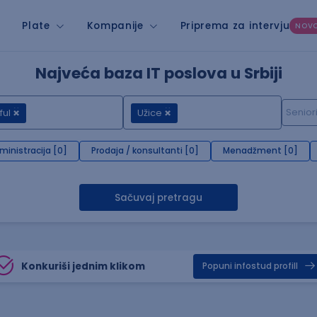
Plate
Kompanije
Priprema za intervju
NOV
Najveća baza IT poslova u Srbiji
ful
Užice
inistracija [0]
Prodaja / konsultanti [0]
Menadžment [0]
Sačuvaj pretragu
Konkuriši jednim klikom
Popuni infostud profill