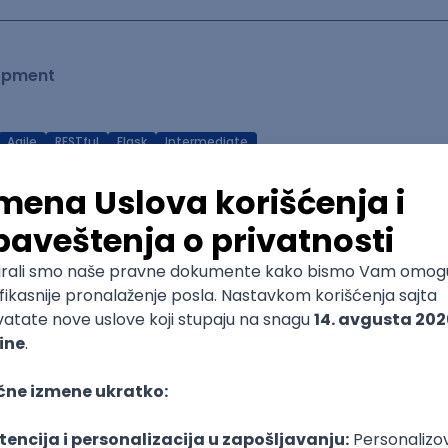
lopment
Agile
RESTful
Flask
Intermediate
 Developer
TypeScript
Cloud
RESTful
Microservices
Kubernetes
Senior
(intermediate/senior)