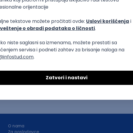
RESTful
Microservices
Senior
O nama
Za poslodavce