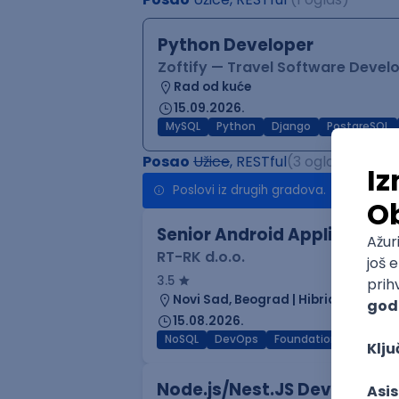
Python Developer
Zoftify — Travel Software Deve
Rad od kuće
15.09.2026.
MySQL
Python
Django
PostgreSQL
Posao
Užice
, RESTful
(3 oglasa)
Poslovi iz drugih gradova.
Senior Android Application
RT-RK d.o.o.
3.5
Novi Sad, Beograd | Hibrid
15.08.2026.
NoSQL
DevOps
Foundation
NodeJS
Node.js/Nest.JS Developer 