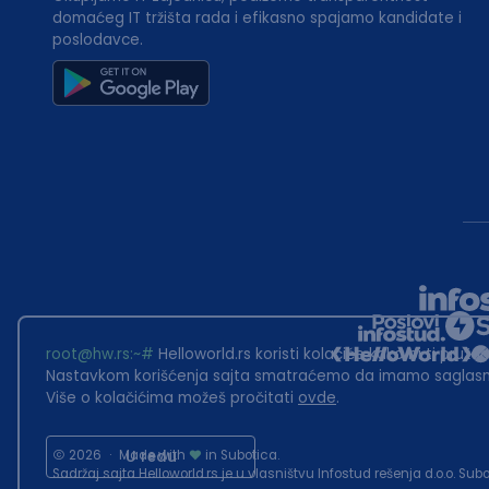
domaćeg IT tržišta rada i efikasno spajamo kandidate i
poslodavce.
root@hw.rs
:~#
Helloworld.rs koristi kolačiće kako bi ti pružao
Nastavkom korišćenja sajta smatraćemo da imamo saglasno
Više o kolačićima možeš pročitati
ovde
.
2026
·
Made with
U redu
in Subotica.
Sadržaj sajta Helloworld.rs je u vlasništvu Infostud rešenja d.o.o. S