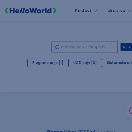
Poslovi
Iskustva
REST
Programiranje [1]
UX Dizajn [0]
Sistemska adm
Posao
Užice, RESTful
(1 oglas)