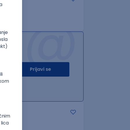
@
Prijavi se