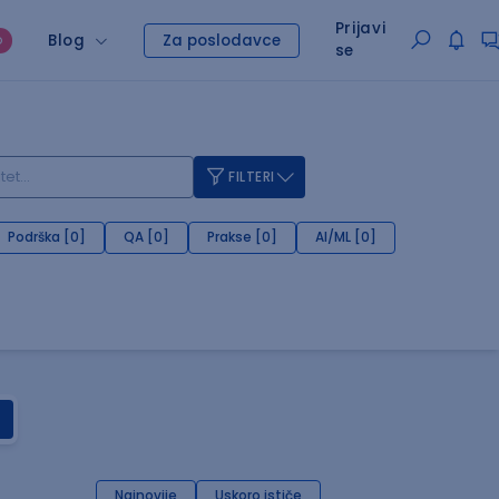
Prijavi
Blog
Za poslodavce
O
se
FILTERI
Podrška [0]
QA [0]
Prakse [0]
AI/ML [0]
Najnovije
Uskoro ističe