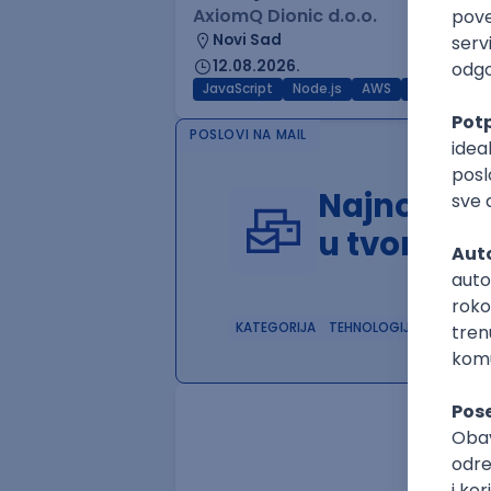
AxiomQ Dionic d.o.o.
Novi Sad
12.08.2026.
JavaScript
Node.js
AWS
Cloud
RES
POSLOVI NA MAIL
Najnoviji 
u tvom in
KATEGORIJA
TEHNOLOGIJA
POSLO
.NET Software Developer
Factory World Wide
3