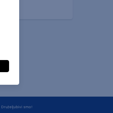
Druželjubivi smo!