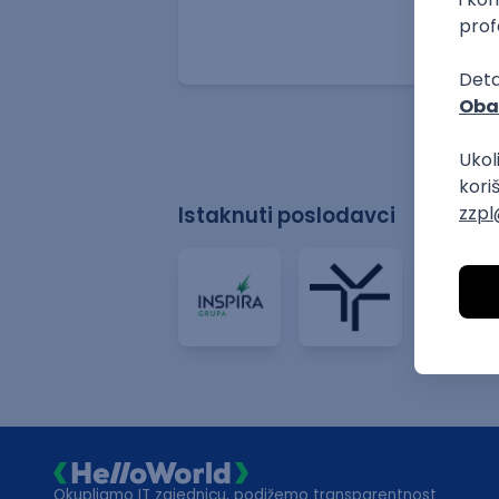
Beograd
09.08.2026.
.NET
SQL
PostgreSQL
WEB API
OOP
Istaknuti poslodavci
Okupljamo IT zajednicu, podižemo transparentnost