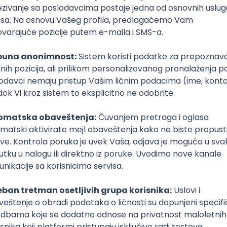
Tful
Microservices
Express
Oauth
Intermediate
Senior
poslovi svakog dana
boxu
DAVAC
GRAD
SENIORITET
NAČIN RADA