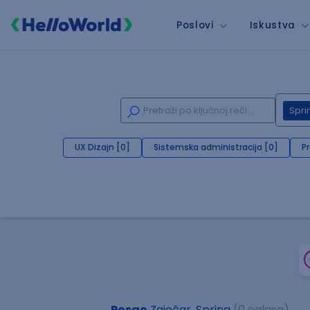
Poslovi
Iskustva
Spri
UX Dizajn [0]
Sistemska administracija [0]
P
Posao
Zaječar, Spring
(0 oglasa)