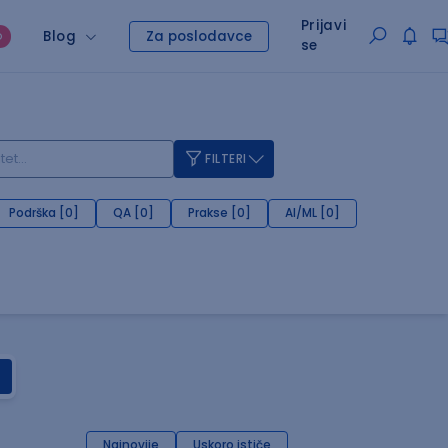
Prijavi
Blog
Za poslodavce
O
se
FILTERI
Podrška [0]
QA [0]
Prakse [0]
AI/ML [0]
Najnovije
Uskoro ističe