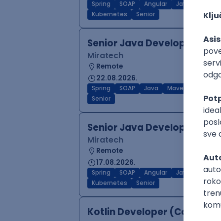
Spring
SOAP
Angular
Java
Maven
Kubernetes
Senior
Senior Java Developer
Miratech
Remote
22.08.2026.
Spring
SOAP
Java
Maven
Hiberna
Senior
Senior Java Developer
Miratech
Remote
17.08.2026.
Spring
SOAP
Angular
Java
Maven
Kubernetes
Senior
Kotlin Developer (Core)