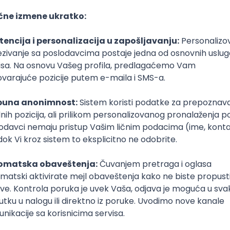
Hibernate
Docker
PostgreSQL
Jira
DevOps
REST
ActiveM
te
Docker
PostgreSQL
Jira
DevOps
REST
ActiveMQ
RDBMS
Hibernate
Docker
PostgreSQL
Jira
DevOps
REST
ActiveM