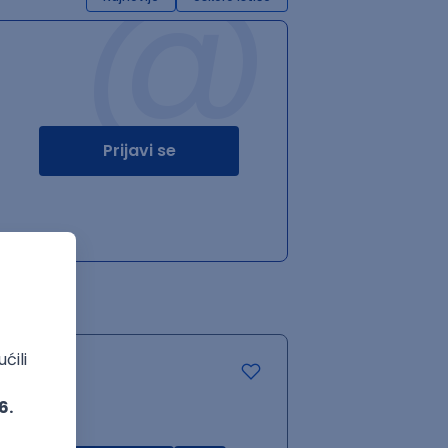
@
Prijavi se
.