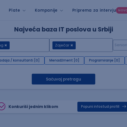
Plate
Kompanije
Priprema za intervju
NOV
Najveća baza IT poslova u Srbiji
ng
Zaječar
rodaja / konsultanti [0]
Menadžment [0]
Programiranje [0]
Sačuvaj pretragu
Konkuriši jednim klikom
Popuni infostud profill