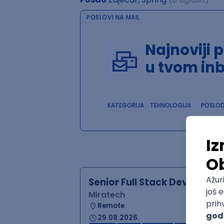
POSLOVI NA MAIL
Najnoviji 
u tvom in
KATEGORIJA
TEHNOLOGIJA
POSLO
Senior Full Stack Developer
Miratech
Remote
29.08.2026.