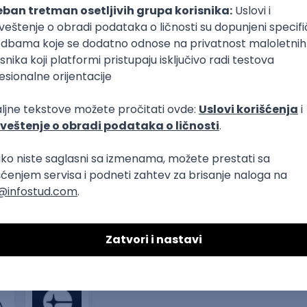
Agile
Microservices
Kubernetes
Intermediate
 Sportsbook
nior