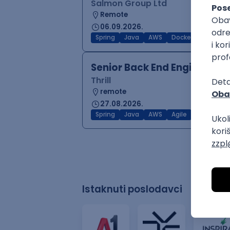
Salmon Group Ltd
Remote
06.09.2026.
Spring
Java
AWS
Docker
Cloud
Senior Back End Engineer -
Thrill
remote
27.08.2026.
Spring
Java
AWS
Agile
Kotlin
Se
Istaknuti poslodavci