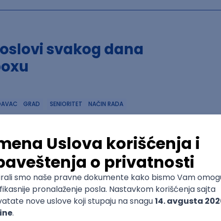
poslovi svakog dana
boxu
DAVAC
GRAD
SENIORITET
NAČIN RADA
Trenutno nema oglasa po traženim kriterijumima pretrage
Pogledaj slične oglase ili izmeni kriterijume pretrage
OGLASI PO KRITERIJUMU Spring
 (Java, Angular)