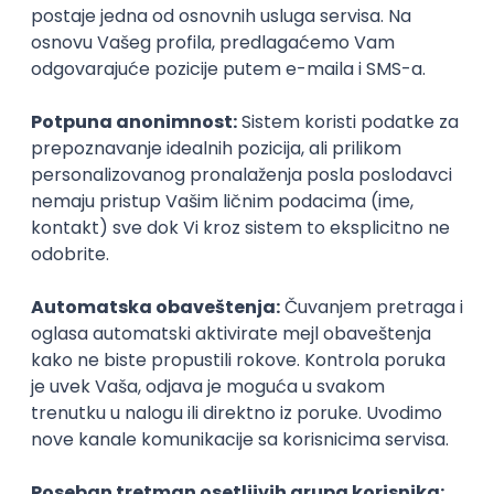
Prijavi se
Istaknuti poslodavci
Okupljamo IT zajednicu, podižemo
transparentnost domaćeg IT tržišta rada i