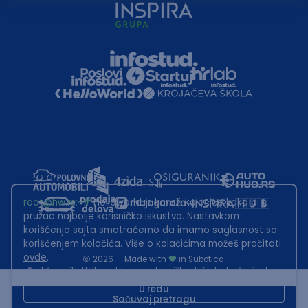
root@hw.rs
:~#
Helloworld.rs koristi kolačiće kako bi ti
pružao najbolje korisničko iskustvo. Nastavkom
korišćenja sajta smatraćemo da imamo saglasnost sa
korišćenjem kolačića. Više o kolačićima možeš pročitati
ovde
.
2026
·
Made with
in Subotica.
Sadržaj sajta Helloworld.rs je u vlasništvu Infostud rešenja d.o.o.
Subotica. Zabranjeno je njegovo preuzimanje bez dozvole.
U redu
Sačuvaj pretragu
This site is protected by reCAPTCHA and the Google
Privacy Policy
and