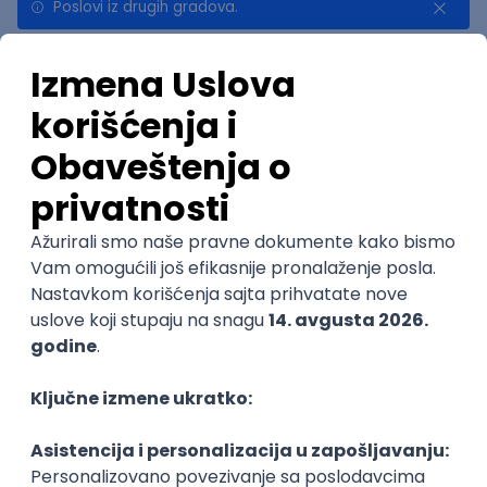
Poslovi iz drugih gradova.
Najnovije
Uskoro ističe
Embedded Software Engineer
Tajfun HIL d.o.o.
Novi Sad
30.08.2026.
Linux
C++
Git
Svn
Python
C
SoC
Embedded
@
FPGA
Matlab
Intermediate
POSLOVI NA MAIL
KATEGORIJA
TEHNOLOGIJA
POSLODAVAC
GRAD
SENIORITET
NAČIN RADA
Najnoviji poslovi svakog dana u tvom
inboxu