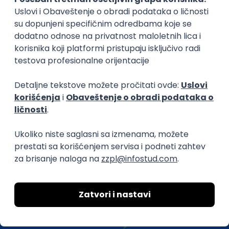
efikasno spajamo kandidate i poslodavce.
O nama
Za poslodavce
Uslovi korišćenja
Politika privatnosti
Uklonjeni profili poslodavaca
Za medije
Kontakt
Druželjubivi smo!