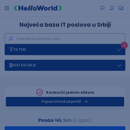
Najveća baza IT poslova u Srbiji
2
FILTERI
KATEGORIJE
Konkuriši jednim klikom
Popuni infostud profill
Posao
Niš
, Svn
(1 oglas)