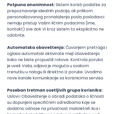
inboxu
Prijavi se
Okupljamo IT zajednicu, podižemo
transparentnost domaćeg IT tržišta rada i
efikasno spajamo kandidate i poslodavce.
O nama
Za poslodavce
Uslovi korišćenja
Politika privatnosti