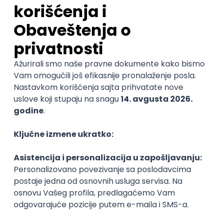
Poslovi iz drugih gradova.
Najnovije
Uskoro ističe
Flutter Developer (Medior)
Factory World Wide
3
Beograd
04.09.2026.
iOS
Android
Java
Git
JSON
REST
Dart
Swift
@
Kotlin
Firebase
Flutter
Intermediate
POSLOVI NA MAIL
KATEGORIJA
TEHNOLOGIJA
POSLODAVAC
GRAD
SENIORITET
NAČIN RADA
Najnoviji poslovi svakog dana u tvom