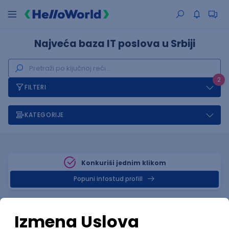
Najveća baza IT poslova u Srbiji
2
FILTERI
KATEGORIJE
Konkuriši jednim klikom
Popuni infostud profill
Posao
Novi Pazar
, Swift
(1 oglas)