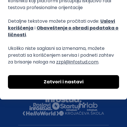
Uklonjeni profili poslodavaca
Za medije
Kontakt
Druželjubivi smo!