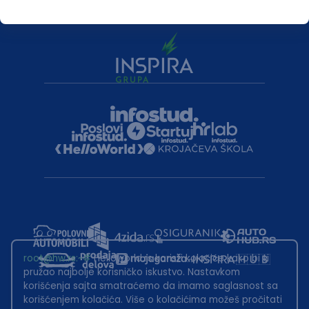
root@hw.rs
:~#
Helloworld.rs koristi kolačiće kako bi ti
pružao najbolje korisničko iskustvo. Nastavkom
korišćenja sajta smatraćemo da imamo saglasnost sa
korišćenjem kolačića. Više o kolačićima možeš pročitati