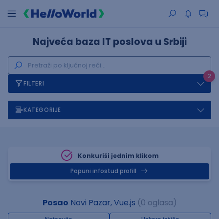
Najveća baza IT poslova u Srbiji
2
FILTERI
KATEGORIJE
Konkuriši jednim klikom
Popuni infostud profill
Posao
Novi Pazar, Vue.js
(0 oglasa)