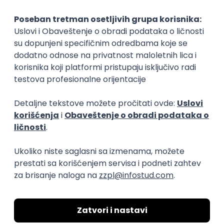
Okupljamo IT zajednicu, podižemo
transparentnost domaćeg IT tržišta rada i
efikasno spajamo kandidate i poslodavce.
O nama
Za poslodavce
Uslovi korišćenja
Politika privatnosti
Uklonjeni profili poslodavaca
Za medije
Kontakt
Druželjubivi smo!