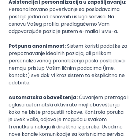
Front End Engineer (Twig/Vue)
Growth Leads
Remote
05.09.2026.
PHP
JavaScript
CSS
HTML
Twig
Symfony
Vue.js
Senior
Software Engineer / Developer
SPACE44
Remote
18.08.2026.
PHP
MySQL
CSS
HTML
Node.js
Angular
Java
Python
AWS
SQL Server
Docker
PostgreSQL
Azure
DevOps
Golang
TypeScript
Vue.js
Kafka
Kubernetes
Senior