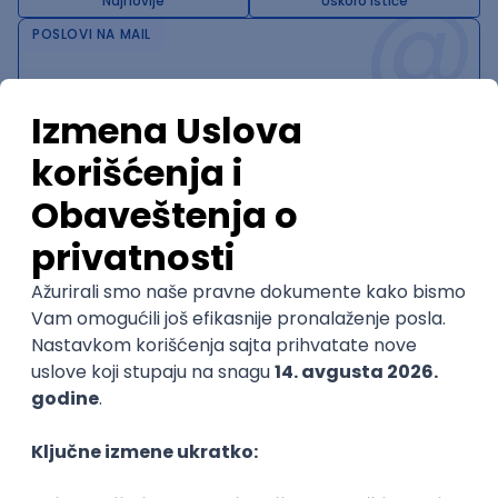
@
Najnovije
Uskoro ističe
POSLOVI NA MAIL
KATEGORIJA
TEHNOLOGIJA
POSLODAVAC
GRAD
SENIORITET
NAČIN RADA
Najnoviji poslovi svakog dana u tvom
inboxu
Prijavi se
Trenutno nema oglasa po traženim kriterijumima
pretrage.
Pogledaj slične oglase ili izmeni kriterijume pretrage
OGLASI PO KRITERIJUMU Vue.js
NOVO